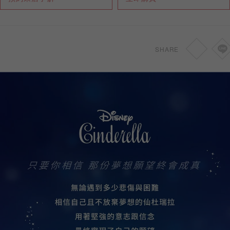
0.30-0.45ct
HKD
8,700
0.46-0.69ct
HKD
9,700
SHARE
0.70-1.49ct
HKD
11,200