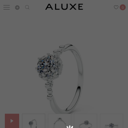
0
搜尋
求婚鑽戒
結婚戒指
嚴選鑽石
最新消息
門市一覽
預約來店
求婚鑽戒
結婚戒指