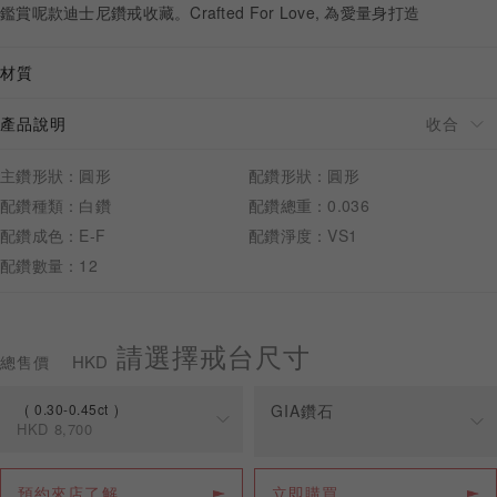
鑑賞呢款迪士尼鑽戒收藏。Crafted For Love, 為愛量身打造
材質
產品說明
預約來店
主鑽形狀：圓形
配鑽形狀：圓形
配鑽種類：白鑽
配鑽總重：0.036
配鑽成色：E-F
配鑽淨度：VS1
配鑽數量：12
請選擇戒台尺寸
HKD
總售價
0.30-0.45ct
GIA鑽石
HKD
8,700
規格
價格
預約來店了解
立即購買