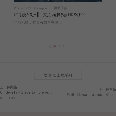
限時優惠
2026-07-22
Category
培育鑽石6折 ▌1 克拉項鍊特惠 HK$4,990
限時活動，數量有限售完即止
返回 迪士尼系列
上一件商品
下一件商品
Cinderella－Steps to Forever 婚嫁系列 求婚鑽戒 RSDC02
小熊維尼 Dream Garden 結婚男戒 RBDW003
0.30~1.49