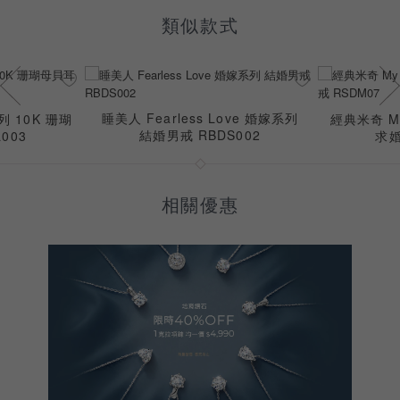
類似款式
睡美人 Fearless Love 婚嫁系列
系列 10K 珊瑚
經典米奇 My
結婚男戒 RBDS002
003
求婚
相關優惠