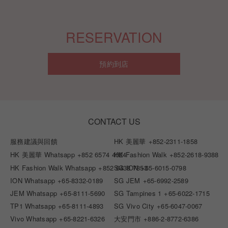
RESERVATION
預約到店
CONTACT US
服務建議與回饋
HK 美麗華
+852-2311-1858
HK 美麗華 Whatsapp
+852 6574 4024
HK Fashion Walk
+852-2618-9388
HK Fashion Walk Whatsapp
+852 6438 7853
SG ION
+65-6015-0798
ION Whatsapp
+65-8332-0189
SG JEM
+65-6992-2589
JEM Whatsapp
+65-8111-5690
SG Tampines 1
+65-6022-1715
TP1 Whatsapp
+65-8111-4893
SG Vivo City
+65-6047-0067
Vivo Whatsapp
+65-8221-6326
大安門市
+886-2-8772-6386