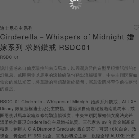
珠寶鑽飾
迪士尼系列
迪士尼公主系列
Cinderella－Whispers of Midnight 婚
黃金金飾
嫁系列 求婚鑽戒 RSDC01
關於ALUXE
RSDC_01
嚴選鑽石
設計靈感來自仙度瑞拉的南瓜馬車，以圓潤典雅的造型呈現童話般的奇
幻氣息。戒圈兩側以馬車的滾輪線條勾勒出流暢弧度，中央主鑽閃耀如
最新消息
仙女的魔法光芒，將童話的奇蹟凝聚於指間，寓意愛情將帶你前往夢想
的國度。
婚禮護照
RSDC_01 Cinderella－Whispers of Midnight 婚嫁系列鑽戒，ALUXE
線上購物
Disney 限量授權迪士尼公主戒指。靈感源自仙度瑞拉嘅南瓜馬車，戒
圈兩側以馬車滾輪線條勾勒流暢弧度，中央主鑽閃耀如仙女魔法光芒，
溫柔婉約展現Cinderella公主風婚戒氣質。三代家族 89 年貴金屬產業
積累，創辦人 GIA Diamond Graduate 親自選石，可選 18K 白金、玫
LANGUAGE
瑰金、黃金或 PT950 鉑金。實現妳嘅公主夢，親臨全球 ALUXE 門市