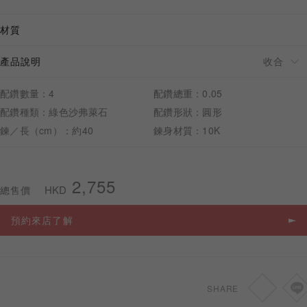
材質
產品說明
預約來店
配鑽數量：4
配鑽總重：0.05
配鑽種類：綠色沙弗萊石
配鑽形狀：圓形
鍊／長（cm）：約40
鍊身材質：10K
2,755
HKD
總售價
預約來店了解
SHARE