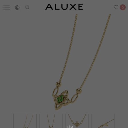
0
搜尋
求婚鑽戒
結婚戒指
嚴選鑽石
最新消息
門市一覽
預約來店
求婚鑽戒
結婚戒指