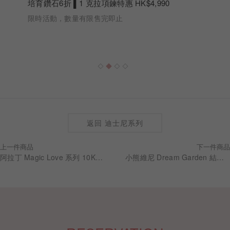
培育鑽石6折 ▌1 克拉項鍊特惠 HK$4,990
限時活動，數量有限售完即止
返回 迪士尼系列
上一件商品
下一件商品
阿拉丁 Magic Love 系列 10K 星月鑽石項鍊 NNDA005
小熊維尼 Dream Garden 結婚男戒 RBDW003