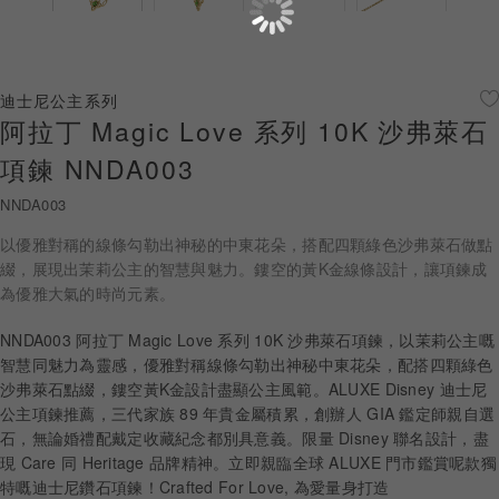
珠寶鑽飾
迪士尼系列
迪士尼公主系列
阿拉丁 Magic Love 系列 10K 沙弗萊石
黃金金飾
項鍊 NNDA003
關於ALUXE
NNDA003
嚴選鑽石
以優雅對稱的線條勾勒出神秘的中東花朵，搭配四顆綠色沙弗萊石做點
綴，展現出茉莉公主的智慧與魅力。鏤空的黃K金線條設計，讓項鍊成
最新消息
為優雅大氣的時尚元素。
婚禮護照
NNDA003 阿拉丁 Magic Love 系列 10K 沙弗萊石項鍊，以茉莉公主嘅
智慧同魅力為靈感，優雅對稱線條勾勒出神秘中東花朵，配搭四顆綠色
線上購物
沙弗萊石點綴，鏤空黃K金設計盡顯公主風範。ALUXE Disney 迪士尼
公主項鍊推薦，三代家族 89 年貴金屬積累，創辦人 GIA 鑑定師親自選
石，無論婚禮配戴定收藏紀念都別具意義。限量 Disney 聯名設計，盡
現 Care 同 Heritage 品牌精神。立即親臨全球 ALUXE 門市鑑賞呢款獨
LANGUAGE
特嘅迪士尼鑽石項鍊！Crafted For Love, 為愛量身打造