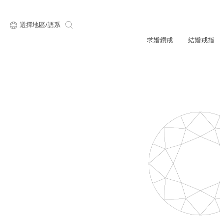
選擇地區/語系
求婚鑽戒
結婚戒指
關於ALUXE
最新消息
形狀
研選鑽石
品牌介
新品上
顧客好評
最新消息
ALUXE嚴選鑽
圓形
公主方形
專屬刻印
新品上市
鑽石知識4C
心形
枕形
品牌介紹
限時優惠
橢圓形
祖母綠形
創辦故事
門市公告
設計你的專屬鑽戒
GIA鑽石項鍊
小熊維尼系列
GIA鑽石耳環
經典單鑽
黃金戒指
ALUXE A
梨形
雷地恩形
服務體驗
馬眼形
售後服務
門市一覽
ALL 求婚鑽戒
ROSÉ My Lov
知識中心
彩鑽
訂製婚戒
天然鑽石