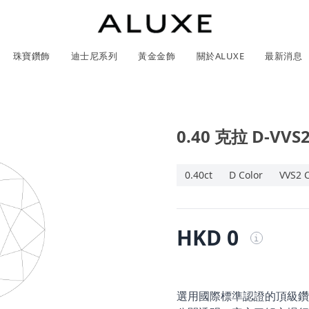
珠寶鑽飾
迪士尼系列
黃金金飾
關於ALUXE
最新消息
0.40 克拉 D-VV
紹
市
服務體驗
最新消息
GIA鑽石價格查詢
石
0.40ct
D Color
VVS2 C
ll 結婚對戒
冰雪奇緣系列
靈動曲線
時尚項鍊
黃金耳環
acredo 訂製對戒
黃金手鍊/手鐲
經典米奇系列
閃爍排鑽
浪漫耳環
戀人系
HKD 0
i
ALL 結婚戒指
ALL 珠寶鑽飾
日本系列
ALL 黃金金飾
ALL 迪士尼系列
CareBears 系列
Only You 系列
結婚套組
戀人系列
Nature 系列
e 粉紅鑽系列
日本系列
戀人系列
Nature 系列
Only You
選用國際標準認證的頂級鑽