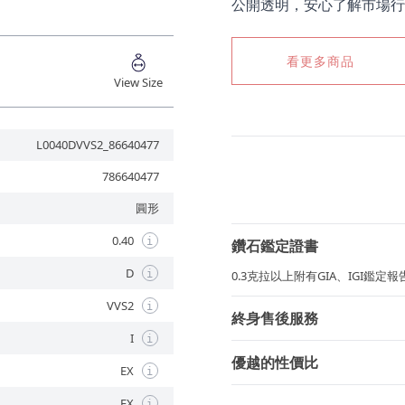
公開透明，安心了解市場行
看更多商品
View Size
L0040DVVS2_86640477
786640477
圓形
0.40
i
鑽石鑑定證書
D
i
0.3克拉以上附有GIA、IGI鑑
VVS2
i
終身售後服務
I
i
優越的性價比
EX
i
EX
i