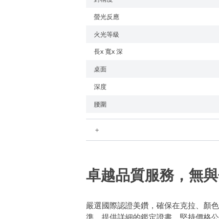
螢光反應
火光等級
長x 寬x 深
桌面
深度
腰圍
＋
卓越品質服務，無與
嚴選國際認證美鑽，確保在克拉、顏色
準，提供詳細的鑑定證書。堅持價格公