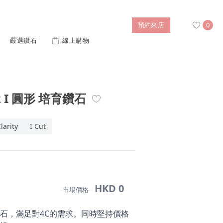
預約來店
0
嚴選鑽石
線上購物
搜尋
S2 I 圓形 培育鑽石
售後服務
幸福指南
IGI培育鑽價格查詢
larity
I Cut
列對戒
迪士尼公主系列
璀燦擁抱
風格戒指
黃金項鍊
側鑽星芒
造型手鍊
HKD 0
市場價格
 系列
迪士尼系列鑽戒
石，滿足對4C的需求。同時堅持價格