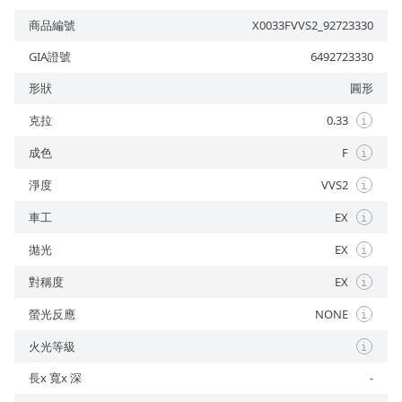
商品編號
X0033FVVS2_92723330
GIA證號
6492723330
形狀
圓形
預約來店
克拉
0.33
i
成色
F
i
淨度
VVS2
i
車工
EX
i
拋光
EX
i
對稱度
EX
i
螢光反應
NONE
i
火光等級
i
長x 寬x 深
-