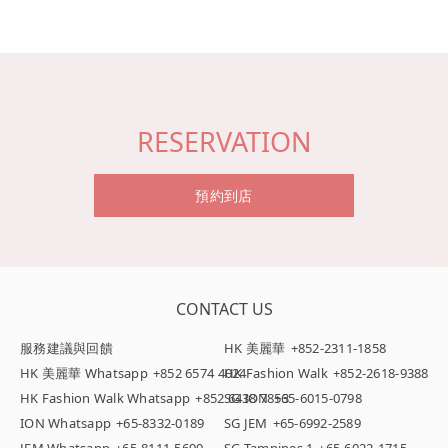
RESERVATION
預約到店
CONTACT US
服務建議與回饋
HK 美麗華
+852-2311-1858
HK 美麗華 Whatsapp
+852 6574 4024
HK Fashion Walk
+852-2618-9388
HK Fashion Walk Whatsapp
+852 6438 7853
SG ION
+65-6015-0798
ION Whatsapp
+65-8332-0189
SG JEM
+65-6992-2589
JEM Whatsapp
+65-8111-5690
SG Tampines 1
+65-6022-1715