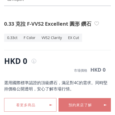
珠寶鑽飾
迪士尼系列
0.33 克拉 F-VVS2 Excellent 圓形 鑽石
黃金金飾
0.33ct
F Color
VVS2 Clarity
EX Cut
關於ALUXE
嚴選鑽石
HKD 0
i
最新消息
HKD 0
市場價格
婚禮護照
選用國際標準認證的頂級鑽石，滿足對4C的需求。同時堅
持價格公開透明，安心了解市場行情。
線上購物
看更多商品
預約來店了解
LANGUAGE