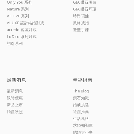
Only You 系列
GIA 鑽石項鍊
Nature 系列
GIA 鑽石耳環
A LOVE 系列
時尚項鍊
ALUXE 設計結婚對戒
風格戒指
acredo 客製對戒
造型手鍊
LoDico 系列對戒
初綻系列
最新消息
幸福指南
最新消息
The Blog
限時優惠
鑽石知識
新品上市
婚戒挑選
婚禮護照
送禮推薦
生活風格
求婚知識庫
結婚大小事