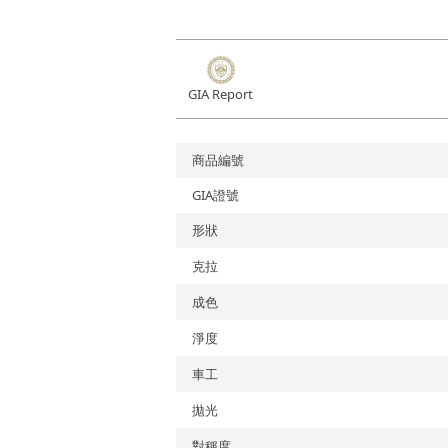
培育鑽石
GIA Report
商品編號
GIA證號
形狀
克拉
成色
淨度
車工
拋光
對稱度