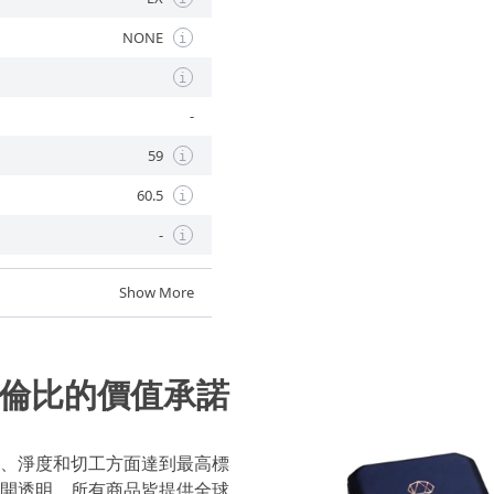
NONE
i
i
-
59
i
60.5
i
-
i
Show More
倫比的價值承諾
、淨度和切工方面達到最高標
開透明，所有商品皆提供全球