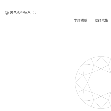
選擇地區/語系
求婚鑽戒
結婚戒指
關於ALUXE
最新消息
形狀
研選鑽石
品牌介
新品上
顧客好評
最新消息
ALUXE嚴選鑽
圓形
公主方形
專屬刻印
新品上市
鑽石知識4C
心形
枕形
品牌介紹
限時優惠
橢圓形
祖母綠形
創辦故事
門市公告
設計你的專屬鑽戒
GIA鑽石項鍊
小熊維尼系列
GIA鑽石耳環
經典單鑽
黃金戒指
ALUXE A
梨形
雷地恩形
服務體驗
馬眼形
售後服務
門市一覽
ALL 求婚鑽戒
ROSÉ My Lov
知識中心
彩鑽
訂製婚戒
天然鑽石