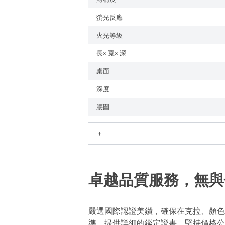
螢光反應
火光等級
長x 寬x 深
桌面
深度
腰圍
＋
卓越品質服務，無與
嚴選國際認證美鑽，確保在克拉、顏色
準，提供詳細的鑑定證書。堅持價格公