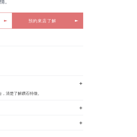
情。
預約來店了解
＋
定報告，清楚了解鑽石特徵。
＋
＋