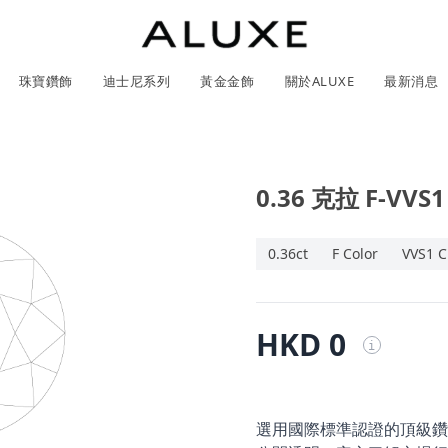
珠寶鑽飾
迪士尼系列
黃金金飾
關於ALUXE
最新消息
0.36 克拉 F-VVS1
紹
市
服務體驗
最新消息
GIA鑽石價格查詢
石
0.36ct
F Color
VVS1 C
ll 結婚對戒
冰雪奇緣系列
靈動曲線
時尚項鍊
黃金耳環
acredo 訂製對戒
黃金手鍊/手鐲
經典米奇系列
閃爍排鑽
浪漫耳環
戀人系
HKD 0
i
ALL 結婚戒指
ALL 珠寶鑽飾
日本系列
ALL 黃金金飾
ALL 迪士尼系列
CareBears 系列
Only You 系列
結婚套組
戀人系列
Nature 系列
e 粉紅鑽系列
日本系列
戀人系列
Nature 系列
Only You
選用國際標準認證的頂級鑽