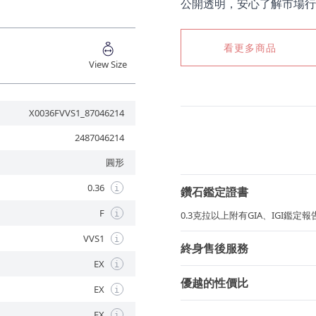
公開透明，安心了解市場行
看更多商品
View Size
X0036FVVS1_87046214
2487046214
圓形
0.36
i
鑽石鑑定證書
F
i
0.3克拉以上附有GIA、IGI鑑
VVS1
i
終身售後服務
EX
i
優越的性價比
EX
i
EX
i