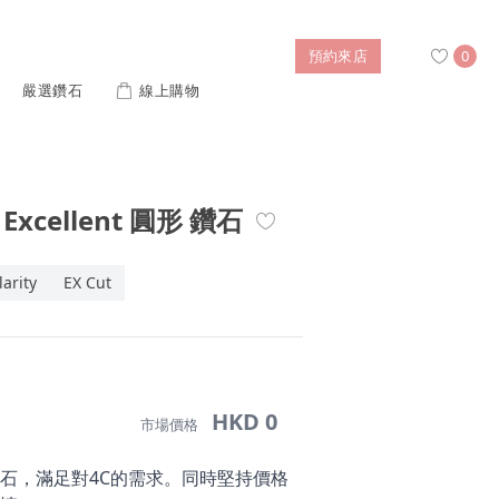
預約來店
0
嚴選鑽石
線上購物
搜尋
 Excellent 圓形 鑽石
售後服務
幸福指南
IGI培育鑽價格查詢
larity
EX Cut
列對戒
迪士尼公主系列
璀燦擁抱
風格戒指
黃金項鍊
側鑽星芒
造型手鍊
HKD 0
市場價格
 系列
迪士尼系列鑽戒
石，滿足對4C的需求。同時堅持價格