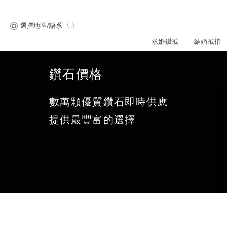
選擇地區/語系
求婚鑽戒
結婚戒指
鑽石價格
關於ALUXE
最新消息
形狀
研選鑽石
數萬顆優質鑽石即時供應
品牌介
新品上
提供最豐富的選擇
顧客好評
最新消息
ALUXE嚴選鑽
圓形
公主方形
專屬刻印
新品上市
鑽石知識4C
心形
枕形
品牌介紹
限時優惠
橢圓形
祖母綠形
創辦故事
門市公告
設計你的專屬鑽戒
GIA鑽石項鍊
小熊維尼系列
GIA鑽石耳環
經典單鑽
黃金戒指
ALUXE A
梨形
雷地恩形
服務體驗
馬眼形
售後服務
門市一覽
ALL 求婚鑽戒
ROSÉ My Lov
知識中心
彩鑽
訂製婚戒
天然鑽石