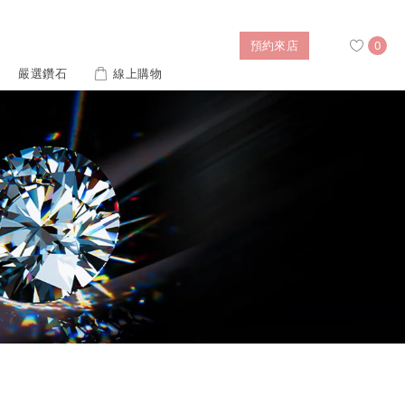
預約來店
0
嚴選鑽石
線上購物
搜尋
售後服務
幸福指南
IGI培育鑽價格查詢
列對戒
迪士尼公主系列
璀燦擁抱
風格戒指
黃金項鍊
側鑽星芒
造型手鍊
 系列
迪士尼系列鑽戒