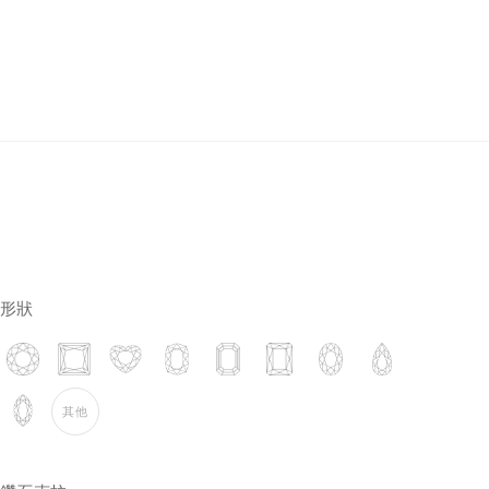
培育鑽石
形狀
其他