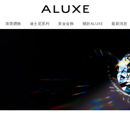
珠寶鑽飾
迪士尼系列
黃金金飾
關於ALUXE
最新消息
紹
市
服務體驗
最新消息
石
GIA鑽石價格查詢
ll 結婚對戒
冰雪奇緣系列
靈動曲線
時尚項鍊
黃金耳環
acredo 訂製對戒
黃金手鍊/手鐲
經典米奇系列
閃爍排鑽
浪漫耳環
戀人系
ALL 結婚戒指
ALL 珠寶鑽飾
日本系列
ALL 黃金金飾
ALL 迪士尼系列
CareBears 系列
Only You 系列
結婚套組
戀人系列
Nature 系列
e 粉紅鑽系列
日本系列
戀人系列
Nature 系列
Only You