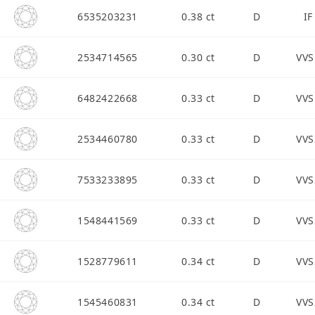
6535203231
0.38 ct
D
IF
2534714565
0.30 ct
D
VVS
6482422668
0.33 ct
D
VVS
2534460780
0.33 ct
D
VVS
7533233895
0.33 ct
D
VVS
1548441569
0.33 ct
D
VVS
1528779611
0.34 ct
D
VVS
1545460831
0.34 ct
D
VVS