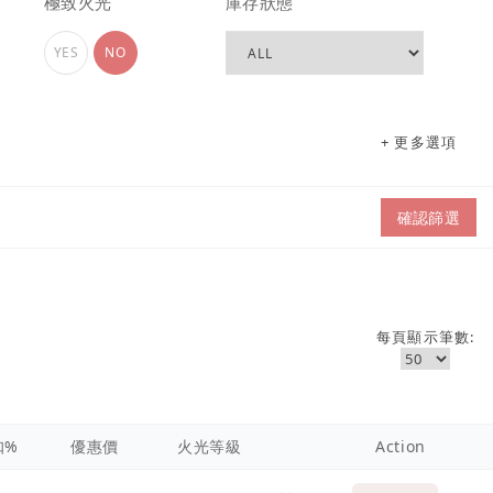
極致火光
庫存狀態
YES
NO
+ 更多選項
確認篩選
每頁顯示筆數:
扣%
優惠價
火光等級
Action