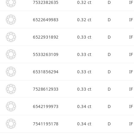
7532382635
0.32 ct
D
IF
6522649983
0.32 ct
D
IF
6522931892
0.33 ct
D
IF
5533263109
0.33 ct
D
IF
6531856294
0.33 ct
D
IF
7528612933
0.33 ct
D
IF
6542199973
0.34 ct
D
IF
7541195178
0.34 ct
D
IF