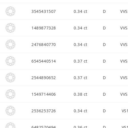
3545431507
0.34 ct
D
VVS
1489877328
0.34 ct
D
VVS
2476840770
0.34 ct
D
VVS
6545440514
0.37 ct
D
VVS
2544890652
0.37 ct
D
VVS
1549714406
0.38 ct
D
VVS
2536253726
0.34 ct
D
VS
6482570494
0.36 ct
D
VS