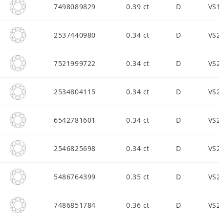
7498089829
0.39 ct
D
VS
2537440980
0.34 ct
D
VS
7521999722
0.34 ct
D
VS
2534804115
0.34 ct
D
VS
6542781601
0.34 ct
D
VS
2546825698
0.34 ct
D
VS
5486764399
0.35 ct
D
VS
7486851784
0.36 ct
D
VS