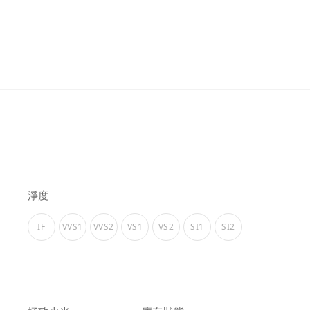
淨度
IF
VVS1
VVS2
VS1
VS2
SI1
SI2