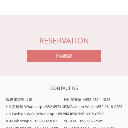
RESERVATION
預約到店
CONTACT US
服務建議與回饋
HK 美麗華
+852-2311-1858
HK 美麗華 Whatsapp
+852 6574 4024
HK Fashion Walk
+852-2618-9388
HK Fashion Walk Whatsapp
+852 6438 7853
SG ION
+65-6015-0798
ION Whatsapp
+65-8332-0189
SG JEM
+65-6992-2589
JEM Whatsapp
+65-8111-5690
SG Tampines 1
+65-6022-1715