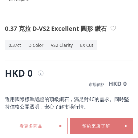
珠寶鑽飾
迪士尼系列
0.37 克拉 D-VS2 Excellent 圓形 鑽石
黃金金飾
0.37ct
D Color
VS2 Clarity
EX Cut
關於ALUXE
嚴選鑽石
HKD 0
i
最新消息
HKD 0
市場價格
婚禮護照
選用國際標準認證的頂級鑽石，滿足對4C的需求。同時堅
持價格公開透明，安心了解市場行情。
線上購物
看更多商品
預約來店了解
LANGUAGE