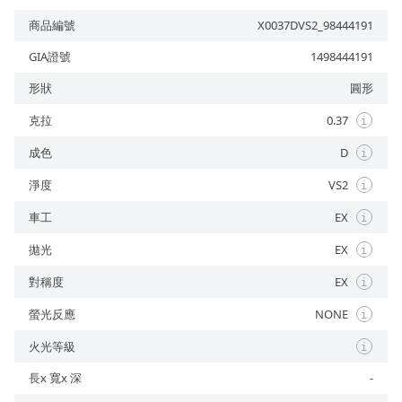
商品編號
X0037DVS2_98444191
GIA證號
1498444191
形狀
圓形
預約來店
克拉
0.37
i
成色
D
i
淨度
VS2
i
車工
EX
i
拋光
EX
i
對稱度
EX
i
螢光反應
NONE
i
火光等級
i
長x 寬x 深
-