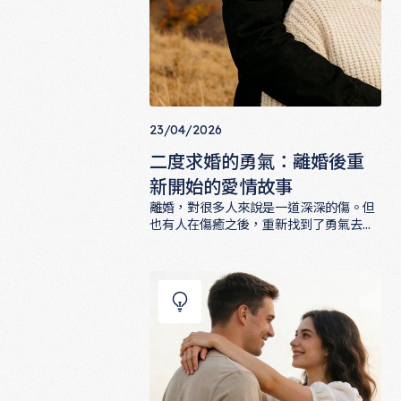
23/04/2026
二度求婚的勇氣：離婚後重
新開始的愛情故事
離婚，對很多人來說是一道深深的傷。但
也有人在傷癒之後，重新找到了勇氣去
愛，去求婚，去相信婚姻。這篇文章收集
二度求婚的勇氣：離婚後重新開始的愛
了幾個二度求婚的真實故事，他們不是在
逃避過去，而是帶著傷、帶著智慧，走向
了一個更成熟的愛。如果你也正在重新出
發，這些故事或許能給你一點力量。