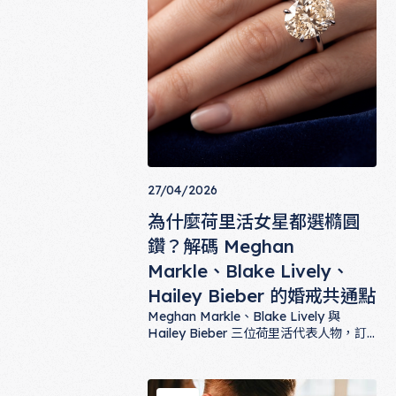
27/04/2026
為什麼荷里活女星都選橢圓
鑽？解碼 Meghan
Markle、Blake Lively、
Hailey Bieber 的婚戒共通點
Meghan Markle、Blake Lively 與
Hailey Bieber 三位荷里活代表人物，訂
婚戒不約而同選擇橢圓鑽。從拉長視覺、
為什麼荷里活女星都選橢圓鑽？解碼 Meghan 
修飾手指到永恆典雅的氣場，這款花式切
工為何成為當代女星共同語言？本文帶你