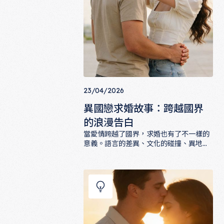
23/04/2026
異國戀求婚故事：跨越國界
的浪漫告白
當愛情跨越了國界，求婚也有了不一樣的
意義。語言的差異、文化的碰撞、異地的
距離，都成為這些故事裡最獨特的浪漫元
異國戀求婚故事：跨越國界的浪漫告白
素。這篇文章收集了幾個真實的異國戀求
婚故事，從日式小巷的告白到街頭市集的
驚喜，讓你看見愛情如何在差異中開出最
美的花。