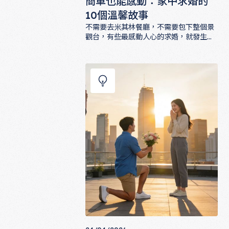
簡單也能感動：家中求婚的
10個溫馨故事
不需要去米其林餐廳，不需要包下整個景
觀台，有些最感動人心的求婚，就發生在
家裡最普通的角落。廚房、沙發、臥室，
簡單也能感動：家中求婚的10個溫馨故
甚至是浴缸邊的地板，都可以是愛情最美
的舞台。這篇文章收集了10個家中求婚的
溫馨故事，帶你看見「家」這個字背後，
藏著多少種愛的方式。