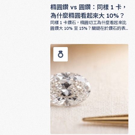
橢圓鑽 vs 圓鑽：同樣 1 卡，
為什麼橢圓看起來大 10%？
同樣 1 卡鑽石，橢圓切工為什麼看起來比
圓鑽大 10% 至 15%？關鍵在於鑽石的表
面積、深度比與長寬比的搭配。本文用具
橢圓鑽 vs 圓鑽：同樣 1 卡，為什麼橢
體數據對照兩種切工的視覺差異，並提供
ALUXE 預算規劃建議，幫助你在「視覺
份量」與「火光表現」間做出聰明選擇。