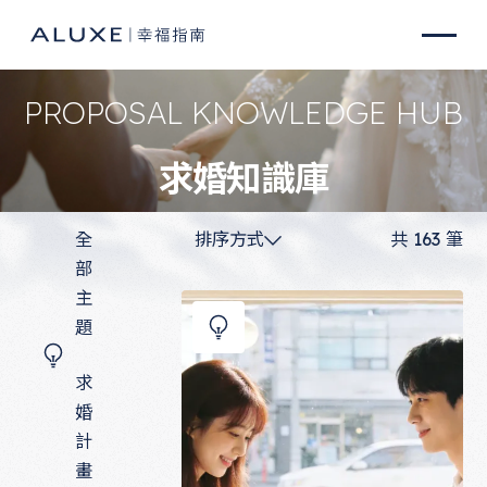
PROPOSAL KNOWLEDGE HUB
求婚知識庫
全
排序方式
共
163
筆
部
主
題
求
婚
計
畫