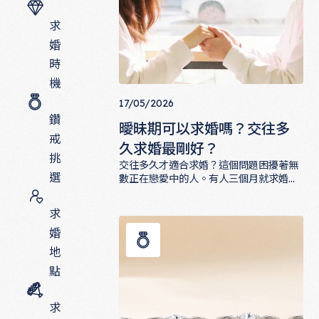
求
婚
時
機
17/05/2026
鑽
曖昧期可以求婚嗎？交往多
戒
久求婚最剛好？
挑
交往多久才適合求婚？這個問題困擾著無
選
數正在戀愛中的人。有人三個月就求婚，
有人交往五年還在觀望。其實「最佳時
曖昧期可以求婚嗎？交往多久求婚最剛
機」從來沒有一條硬性規定，真正的關鍵
求
在於兩個人的了解程度、生活契合度，以
婚
及共同面對未來的準備。這篇文章帶你從
心理學與實際生活角度，重新思考求婚時
地
機這件事。
點
求