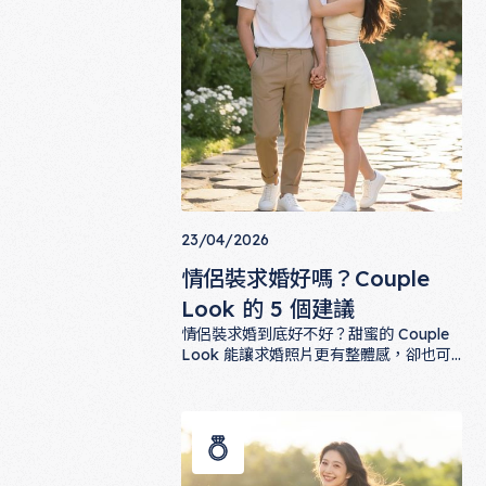
23/04/2026
情侶裝求婚好嗎？Couple
Look 的 5 個建議
情侶裝求婚到底好不好？甜蜜的 Couple
Look 能讓求婚照片更有整體感，卻也可
能帶來壓力或不自然感。本文提出5個讓
情侶裝求婚好嗎？Couple Look 的 5 
情侶裝求婚加分的實用建議，從顏色呼應
到剪裁搭配，幫助你們找到甜蜜又自然的
默契感，讓求婚那一刻，兩個人都閃耀。