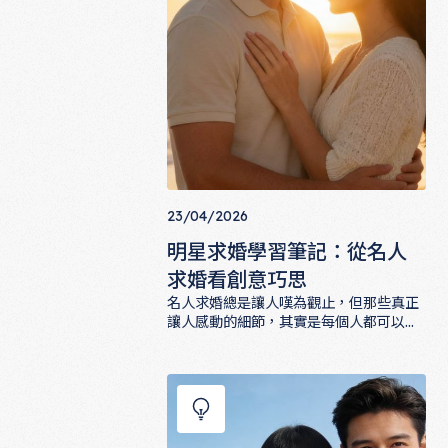
23/04/2026
明星求婚學習筆記：從名人
求婚看創意巧思
名人求婚總是讓人嘆為觀止，但那些真正
讓人感動的細節，其實是每個人都可以學
習的。從Ryan Reynolds的幽默到Blake
明星求婚學習筆記：從名人求婚看創意
Lively的驚喜，從Priyanka Chopra的文
化傳統到本地藝人的深情告白，這篇文章
帶你拆解名人求婚背後的創意巧思，找到
屬於你的求婚風格。