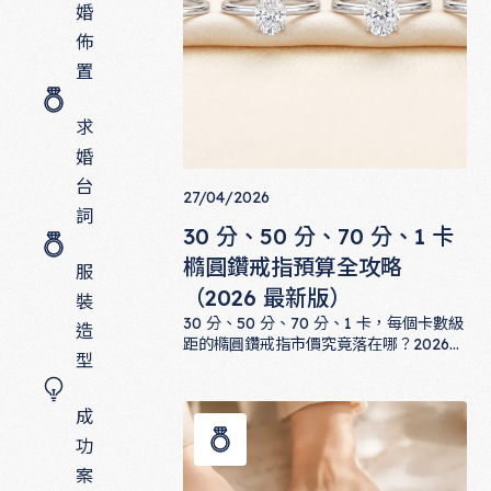
婚
佈
置
求
婚
台
27/04/2026
詞
30 分、50 分、70 分、1 卡
橢圓鑽戒指預算全攻略
服
（2026 最新版）
裝
30 分、50 分、70 分、1 卡，每個卡數級
造
距的橢圓鑽戒指市價究竟落在哪？2026
型
年最新預算規劃指南，從主鑽價格、戒臺
30 分、50 分、70 分、1 卡橢圓鑽戒
成本、總價區間，全方位幫你規劃命定橢
圓鑽的購買預算。
成
功
案