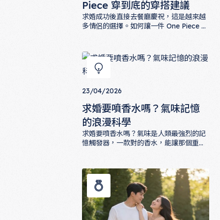
Piece 穿到底的穿搭建議
求婚成功後直接去餐廳慶祝，這是越來越
多情侶的選擇。如何讓一件 One Piece 洋
裝從求婚現場無縫接軌到晚宴餐桌？本文
求婚後直接去餐廳｜One Piece 穿到
整理最實用的款式選擇、配件升級技巧，
讓你那件裙子從浪漫現場一路美到燭光晚
餐，完整記錄這個最幸福的一天。
23/04/2026
求婚要噴香水嗎？氣味記憶
的浪漫科學
求婚要噴香水嗎？氣味是人類最強烈的記
憶觸發器，一款對的香水，能讓那個重要
的瞬間，永遠和愛情的氣息連結在一起。
求婚要噴香水嗎？氣味記憶的浪漫科學
本文從氣味記憶的科學原理出發，整理求
婚香水的選擇邏輯與注意事項，讓你的香
氣成為求婚回憶的一部分。