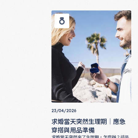
時間。自己打理省時省錢，但能達到同樣
求婚要請造型師嗎？專業造型 vs 自己
效果嗎？本文從費用、場景、個人需求三
個角度，完整分析求婚造型的決策邏輯，
幫你做出最適合自己的選擇。
23/04/2026
求婚當天突然生理期｜應急
穿搭與用品準備
求婚當天突然來了生理期，怎麼辦？這是