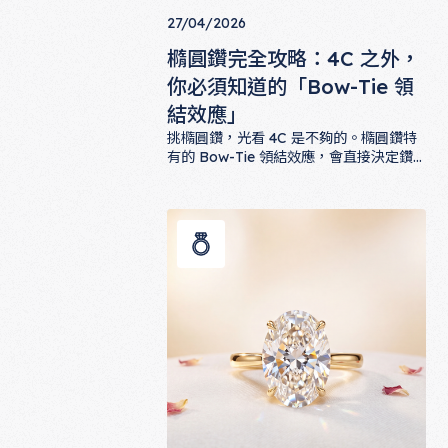
27/04/2026
橢圓鑽完全攻略：4C 之外，
你必須知道的「Bow-Tie 領
結效應」
挑橢圓鑽，光看 4C 是不夠的。橢圓鑽特
有的 Bow-Tie 領結效應，會直接決定鑽
石的火光與美感。本文深度解析 Bow-Tie
橢圓鑽完全攻略：4C 之外，你必須知道的
是什麼、為什麼會出現、如何在挑選時判
斷可接受程度，並提供 ALUXE 對應款式
建議。