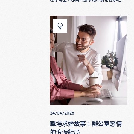
在球場上。那為什麼求婚不能也在那裡？
這篇文章收集了幾個與運動相關的求婚故
運動迷求婚故事：球場、健身房的告白
事，從體育場的大螢幕求婚到健身房的單
膝下跪，帶你看見熱愛運動的人，如何用
自己最真實的語言說出「嫁給我」。
24/04/2026
職場求婚故事：辦公室戀情
的浪漫結局