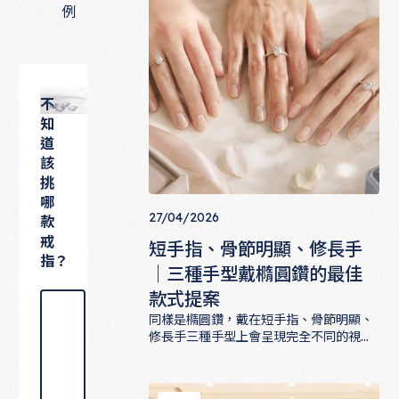
例
不
知
道
該
挑
哪
27/04/2026
款
戒
短手指、骨節明顯、修長手
指？
｜三種手型戴橢圓鑽的最佳
款式提案
線上預約門市體驗
線
同樣是橢圓鑽，戴在短手指、骨節明顯、
上
預
修長手三種手型上會呈現完全不同的視覺
約
效果。這篇文章針對三種手型，分別提出
門
短手指、骨節明顯、修長手｜三種手型
市
最佳的橢圓鑽款式提案，從長寬比、戒臺
體
設計到主鑽尺寸，全方位幫你找到命定的
驗