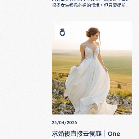
很多女生都擔心過的情境，但只要提前準
備，完全不需要讓這個小插曲影響那個最
求婚當天突然生理期｜應急穿搭與用品
重要的瞬間。本文整理應急穿搭建議、必
備用品清單，以及應對不適的實用方法，
讓你在任何狀況下都能從容迎接求婚這件
人生大事。
23/04/2026
求婚後直接去餐廳｜One