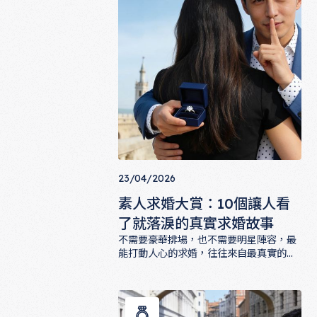
23/04/2026
素人求婚大賞：10個讓人看
了就落淚的真實求婚故事
不需要豪華排場，也不需要明星陣容，最
能打動人心的求婚，往往來自最真實的愛
情。這篇文章精選10個素人求婚故事，從
素人求婚大賞：10個讓人看了就落淚的
手寫情書到家庭聚會，從日落海邊到公園
角落，每一個故事都讓人相信愛情真的很
美好。一起來看看這些平凡又不平凡的告