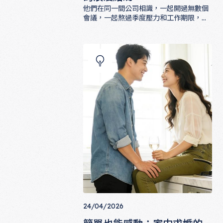
他們在同一間公司相識，一起開過無數個
會議，一起熬過季度壓力和工作期限，然
後有一天，其中一個人決定讓辦公室成為
職場求婚故事：辦公室戀情的浪漫結局
他們愛情故事的舞台。這篇文章收集了幾
個職場求婚的真實故事，帶你看見辦公室
戀情最浪漫的那個結局，以及那些藏在工
作日常裡的告白瞬間。
24/04/2026