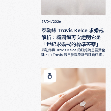
27/04/2026
泰勒絲 Travis Kelce 求婚戒
解析：橢圓鑽再次證明它是
「世紀求婚戒的標準答案」
泰勒絲與 Travis Kelce 的訂婚消息震驚全
球，由 Travis 親自參與設計的訂婚戒成為
2025 年最受討論的婚戒話題。中央那顆
泰勒絲 Travis Kelce 求婚戒解
超過 8 卡的古礦型橢圓主石，再次證明了
橢圓切工為何是「世紀求婚戒的標準答
案」。本文帶你解析這枚戒指的所有細
節。