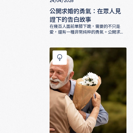
24/04/2026
公開求婚的勇氣：在眾人見
證下的告白故事
在幾百人面前單膝下跪，需要的不只是
愛，還有一種非常純粹的勇氣。公開求婚
有它獨特的魔力，也有它特有的風險。這
公開求婚的勇氣：在眾人見證下的告白
篇文章收集了幾個公開求婚的真實故事，
有一鳴驚人的成功，也有讓人捏把冷汗的
意外，帶你看見那個眾目睽睽下說出「嫁
給我」的瞬間，有多麼震撼人心。