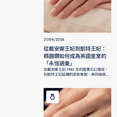
27/04/2026
從戴安娜王妃到凱特王妃：
橢圓鑽如何成為英國皇室的
「永恆語彙」
從戴安娜王妃 1981 年的藍寶石訂婚戒，
到凱特王妃延續的家族象徵，再到梅根王
妃選擇的橢圓鑽主石，英國皇室數十年來
從戴安娜王妃到凱特王妃：橢圓鑽如何
不斷以橢圓切工書寫永恆愛情。本文帶你
拆解皇室為何偏愛這款切工的美學邏輯與
文化意義，並提供 ALUXE 對應款式建
議。