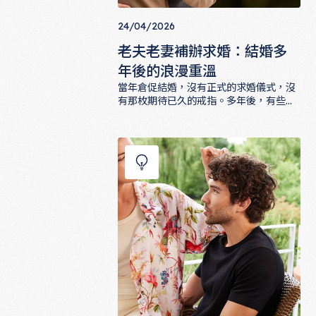
24/04/2026
老夫老妻補辦求婚：結婚多
年後的浪漫重溫
當年倉促結婚，沒有正式的求婚儀式，沒
有那枚期待已久的戒指。多年後，有些人
決定補回那個曾經遺漏的浪漫。這篇文章
老夫老妻補辦求婚：結婚多年後的浪漫
收集了幾個老夫老妻補辦求婚的溫馨故
事，帶你看見婚後的愛情如何以另一種方
式綻放，也讓你相信，補上那個「我願
意」，任何時候都不算晚。