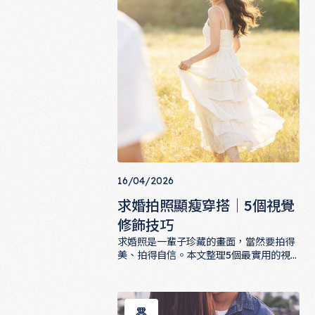
16/04/2026
求婚拍照顯瘦穿搭｜5個視覺
修飾技巧
求婚照是一輩子珍藏的畫面，當然要拍得
美、拍得自信。本文整理5個最實用的視
覺修飾穿搭技巧，從剪裁、顏色到配件選
求婚拍照顯瘦穿搭｜5個視覺修飾技巧
擇，幫你在求婚那天的照片裡看起來更修
長、更有型。不用節食、不用減肥，穿對
了就是美。