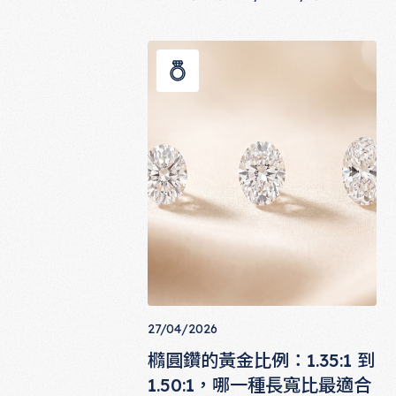
性）、Cut（切工）這三個欄位各代表什
GIA 證書上的橢圓鑽：Polish、Symm
麼意義？對橢圓鑽特別有什麼參考價值？
本文逐欄拆解 GIA 證書，幫你讀懂每個
數字背後的真實意涵。
27/04/2026
橢圓鑽的黃金比例：1.35:1 到
1.50:1，哪一種長寬比最適合