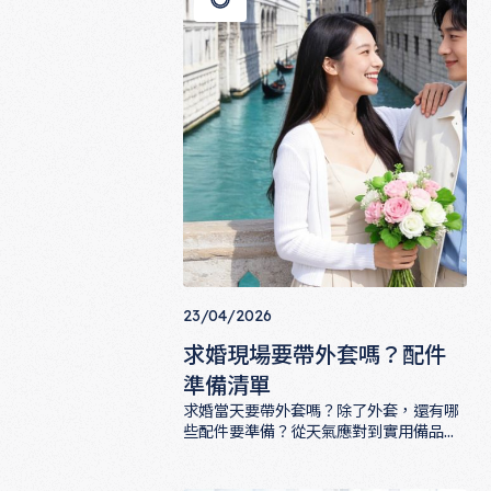
白瞬間，也許你的求婚靈感就藏在裡面。
23/04/2026
求婚現場要帶外套嗎？配件
準備清單
求婚當天要帶外套嗎？除了外套，還有哪
些配件要準備？從天氣應對到實用備品，
這份清單幫你把求婚當天的每個細節都想
求婚現場要帶外套嗎？配件準備清單
到了。從不起眼的小事到關鍵的備品，一