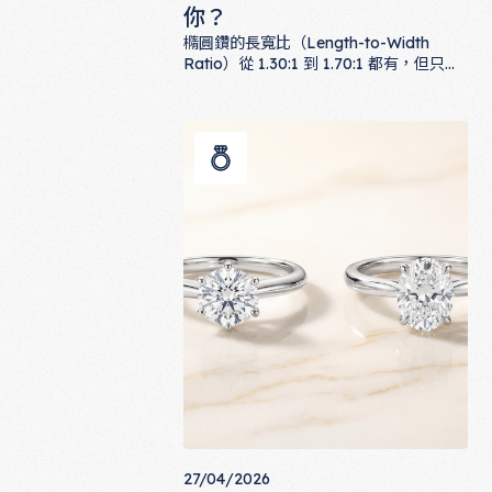
你？
橢圓鑽的長寬比（Length-to-Width
Ratio）從 1.30:1 到 1.70:1 都有，但只有
1.35:1 至 1.50:1 被視為「黃金比例」。本
橢圓鑽的黃金比例：1.35:1 到 1.50
文深度解析不同長寬比的視覺差異、適合
手型，並提供 ALUXE 對應款式建議，幫
你找到屬於自己的完美橢圓。
27/04/2026