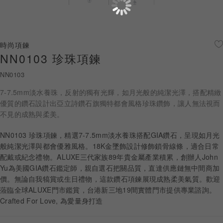
珠寶鑽飾
迪士尼系列
時尚項鍊
NN0103 珍珠項鍊
黃金金飾
NN0103
關於ALUXE
7-7.5mm淡水養珠，反射的獨有光輝，如月光般的純潔光澤，搭配精緻
嚴選鑽石
優質的鑽石設計出亞立詩鑽石旗獨特都會風格珍珠鑽飾，讓人無法視而
不見的成熟與柔美。
最新消息
NN0103 珍珠項鍊，精選7-7.5mm淡水養珠搭配GIA鑽石，呈現如月光
般純潔光澤與都會優雅風格。18K金墜飾設計修飾鎖骨線條，適合日常
婚禮護照
配戴或紀念禮物。ALUXE三代家族89年貴金屬產業積累，創辦人John
Yu為美國GIA鑽石鑑定師，親自選石把關品質，直達供應鏈無中間商加
線上購物
價。無論自我犒賞或生日禮物，這款鑽石項鍊展現成熟柔美氣質。歡迎
蒞臨全球ALUXE門市鑑賞，台港新三地19間實體門市提供專業諮詢。
Crafted For Love, 為愛量身打造
LANGUAGE