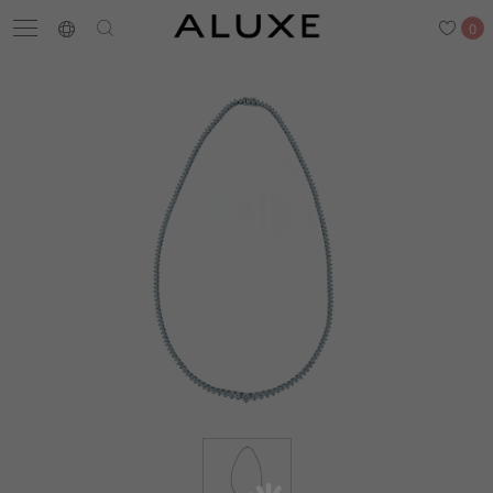
0
搜尋
求婚鑽戒
結婚戒指
嚴選鑽石
最新消息
門市一覽
預約來店
求婚鑽戒
結婚戒指