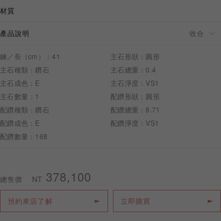
材質
產品說明
預約來店
鍊／長（cm）：41
主石形狀：圓形
主石種類：鑽石
主石總重：0.4
主石成色：E
主石淨度：VS1
主石數量：1
配鑽形狀：圓形
配鑽種類：鑽石
配鑽總重：8.71
配鑽成色：E
配鑽淨度：VS1
配鑽數量：168
378,100
NT
總售價
預約來店了解
立即購買