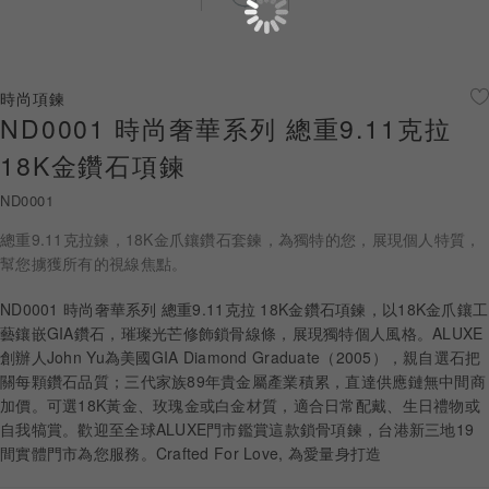
珠寶鑽飾
迪士尼系列
時尚項鍊
ND0001 時尚奢華系列 總重9.11克拉
黃金金飾
18K金鑽石項鍊
關於ALUXE
ND0001
嚴選鑽石
總重9.11克拉鍊，18K金爪鑲鑽石套鍊，為獨特的您，展現個人特質，
幫您擄獲所有的視線焦點。
最新消息
ND0001 時尚奢華系列 總重9.11克拉 18K金鑽石項鍊，以18K金爪鑲工
婚禮護照
藝鑲嵌GIA鑽石，璀璨光芒修飾鎖骨線條，展現獨特個人風格。ALUXE
創辦人John Yu為美國GIA Diamond Graduate（2005），親自選石把
線上購物
關每顆鑽石品質；三代家族89年貴金屬產業積累，直達供應鏈無中間商
加價。可選18K黃金、玫瑰金或白金材質，適合日常配戴、生日禮物或
自我犒賞。歡迎至全球ALUXE門市鑑賞這款鎖骨項鍊，台港新三地19
間實體門市為您服務。Crafted For Love, 為愛量身打造
LANGUAGE