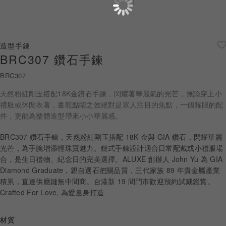
珠寶鑽飾
迪士尼系列
造型手鍊
BRC307 鑽石手鍊
黃金金飾
BRC307
關於ALUXE
天然粉紅剛玉搭配18K金鑽石手鍊，閃耀著華麗氣的光芒，無論穿上小
嚴選鑽石
禮服或休閒衣著，畫龍點睛之效絕對是眾人注目的焦點，一個耀眼的配
件，更能為整體造型帶來小小華麗感。
最新消息
BRC307 鑽石手鍊，天然粉紅剛玉搭配 18K 金與 GIA 鑽石，閃耀華麗
光芒，為手腕增添輕珠寶魅力。鏈式手鍊設計適合日常配戴或小禮服場
婚禮護照
合，是生日禮物、紀念日的完美選擇。ALUXE 創辦人 John Yu 為 GIA
Diamond Graduate，親自選石把關品質，三代家族 89 年貴金屬產業
線上購物
積累，直達供應鏈無中間商。台港新 19 間門市歡迎預約試戴鑑賞。
Crafted For Love, 為愛量身打造
LANGUAGE
材質