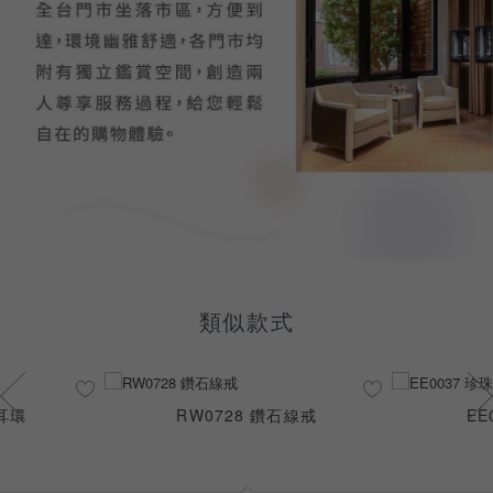
類似款式
石耳環
RW0728 鑽石線戒
EE