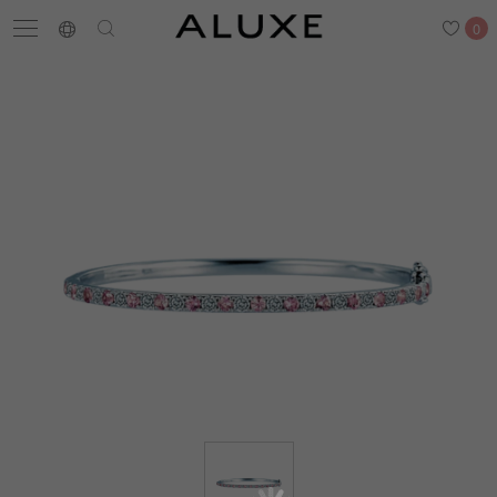
0
搜尋
求婚鑽戒
結婚戒指
嚴選鑽石
最新消息
門市一覽
預約來店
求婚鑽戒
結婚戒指