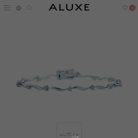
0
搜尋
求婚鑽戒
結婚戒指
嚴選鑽石
最新消息
門市一覽
預約來店
求婚鑽戒
結婚戒指