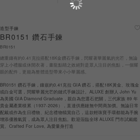
珠寶鑽飾
迪士尼系列
造型手鍊
BR0151 鑽石手鍊
黃金金飾
BR0151
關於ALUXE
總重鑲有約0.41克拉搭配18K金鑽石手鍊，閃耀著華麗氣的光芒，無論
嚴選鑽石
穿上小禮服或休閒衣著，畫龍點睛之效絕對是眾人注目的焦點，一個耀
眼的配件，更能為整體造型帶來小小華麗感。
最新消息
BR0151 鑽石手鍊，鑲嵌約0.41克拉 GIA 鑽石，搭配18K黃金、玫瑰金
或白金可選，閃耀華麗光芒的鏈式手鍊設計。ALUXE 創辦人 John Yu
婚禮護照
為美國 GIA Diamond Graduate，親自為您選石把關，三代家族 89 年
貴金屬產業積累（1937-2026），直達供應鏈無中間商加價。無論日常
線上購物
配戴或作為生日禮物、紀念禮物犒賞自己，這款輕珠寶手環都能為手腕
增添優雅氣質，成為眾人注目焦點。歡迎蒞臨全球 ALUXE 門市試戴鑑
賞。Crafted For Love, 為愛量身打造
LANGUAGE