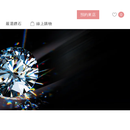
預約來店
0
嚴選鑽石
線上購物
搜尋
售後服務
婚禮優惠
IGI培育鑽價格查詢
列對戒
迪士尼公主系列
璀燦擁抱
風格戒指
黃金項鍊
側鑽星芒
造型手鍊
列
ture 系列
初綻系列