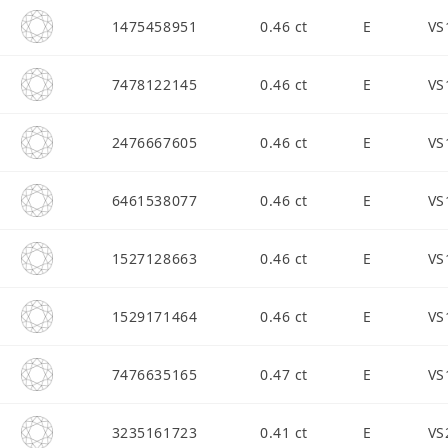
1475458951
0.46 ct
E
VS
7478122145
0.46 ct
E
VS
2476667605
0.46 ct
E
VS
6461538077
0.46 ct
E
VS
1527128663
0.46 ct
E
VS
1529171464
0.46 ct
E
VS
7476635165
0.47 ct
E
VS
3235161723
0.41 ct
E
VS