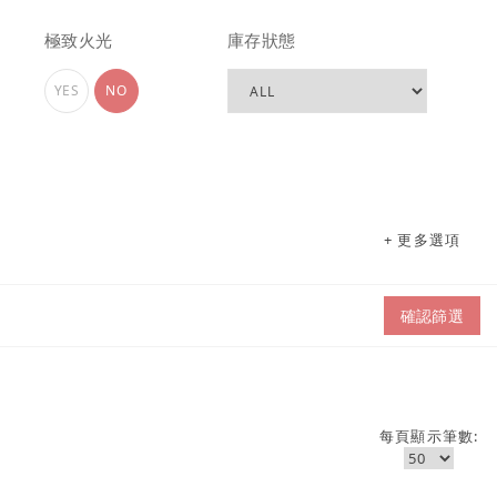
極致火光
庫存狀態
YES
NO
+ 更多選項
確認篩選
每頁顯示筆數: