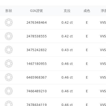
形狀
GIA證號
克拉
成色
淨
2476348464
0.42 ct
E
VV
2478538555
0.42 ct
E
VV
3475242832
0.43 ct
E
VV
1467180955
0.46 ct
E
VV
6465968367
0.46 ct
E
VV
7466489210
0.46 ct
E
VV
7478634119
0.46 ct
E
VV