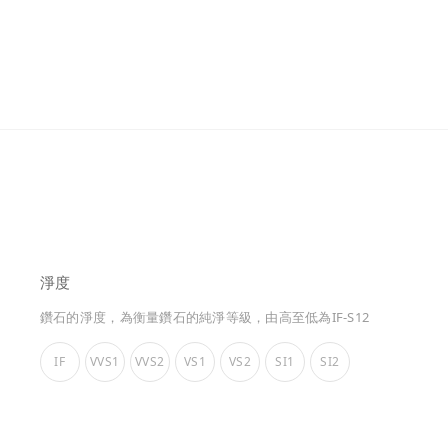
淨度
鑽石的淨度，為衡量鑽石的純淨等級，由高至低為IF-S12
IF
VVS1
VVS2
VS1
VS2
SI1
SI2