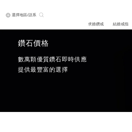
選擇地區/語系
求婚鑽戒
結婚戒指
鑽石價格
關於ALUXE
最新消息
形狀
研選鑽石
數萬顆優質鑽石即時供應
品牌介
新品上
提供最豐富的選擇
顧客好評
限時優惠
ALUXE嚴選鑽
圓形
公主方形
專屬刻印
鑽戒租借
鑽石知識4C
心形
枕形
品牌介紹
媒體報導
橢圓形
祖母綠形
創辦故事
婚禮優惠
設計你的專屬鑽戒
GIA鑽石項鍊
小熊維尼系列
GIA鑽石耳環
經典單鑽
黃金戒指
ALUXE A
梨形
雷地恩形
品牌使命
馬眼形
售後服務
ALL 求婚鑽戒
迪士
門市一覽
知識中心
彩鑽
訂製戒指
天然鑽石