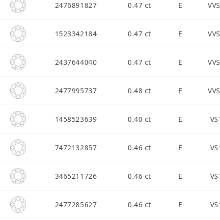
2476891827
0.47 ct
E
VV
1523342184
0.47 ct
E
VV
2437644040
0.47 ct
E
VV
2477995737
0.48 ct
E
VV
1458523639
0.40 ct
E
VS
7472132857
0.46 ct
E
VS
3465211726
0.46 ct
E
VS
2477285627
0.46 ct
E
VS