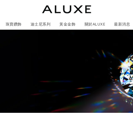
珠寶鑽飾
迪士尼系列
黃金金飾
關於ALUXE
最新消息
紹
市
服務體驗
限時優惠
石
GIA鑽石價格查詢
ll 結婚對戒
冰雪奇緣系列
靈動曲線
時尚項鍊
黃金耳環
acredo 客製化戒指
黃金手鍊/手鐲
經典米奇系列
閃爍排鑽
浪漫耳環
戀人系
尼系列鑽戒
ALL 珠寶鑽飾
ALL 結婚戒指
ROSÉ My Love 系列
CareBears 系列
ALL 黃金金飾
Nature 系列
ALL 迪士尼系列
ROSÉ My Love 系列
結婚套組
戀人系列
初綻系列
日本系列
日本系列
戀人系
Na