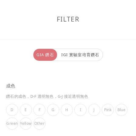
FILTER
GIA 鑽石
IGI 實驗室培育鑽石
成色
鑽石的成色，D-F 透明無色，G-J 接近透明無色
D
E
F
G
H
I
J
Pink
Blue
Green
Yellow
Other