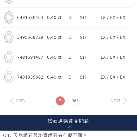
6491580464
0.40 ct
D
SI1
EX / EX / EX
3495568729
0.40 ct
D
SI1
EX / EX / EX
7491691487
0.40 ct
D
SI1
EX / EX / EX
7491839682
0.40 ct
D
SI1
EX / EX / EX
7
361
PREV
NEXT
鑽石選購常見問題
Q1: 天然鑽石與培育鑽石有什麼不同？