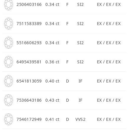
2506403166
0.34 ct
F
SI2
EX / EX / EX
7511583389
0.34 ct
F
SI2
EX / EX / EX
預約來店
5516606293
0.34 ct
F
SI2
EX / EX / EX
6495439581
0.36 ct
F
SI2
EX / EX / EX
6541813059
0.40 ct
D
IF
EX / EX / EX
7536643186
0.43 ct
D
IF
EX / EX / EX
7546172949
0.41 ct
D
VVS2
EX / EX / EX