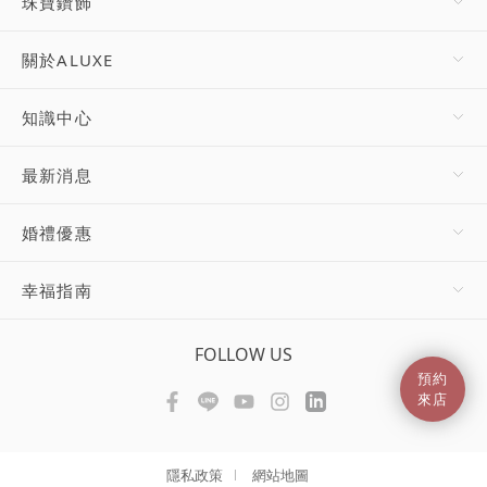
珠寶鑽飾
關於ALUXE
知識中心
最新消息
婚禮優惠
幸福指南
FOLLOW US
預約
來店
隱私政策
網站地圖