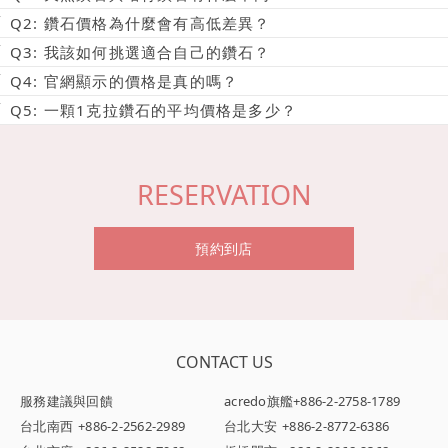
Q2: 鑽石價格為什麼會有高低差異？
Q3: 我該如何挑選適合自己的鑽石？
Q4: 官網顯示的價格是真的嗎？
Q5: 一顆1克拉鑽石的平均價格是多少？
RESERVATION
預約到店
CONTACT US
服務建議與回饋
acredo旗艦
+886-2-2758-1789
台北南西
+886-2-2562-2989
台北大安
+886-2-8772-6386