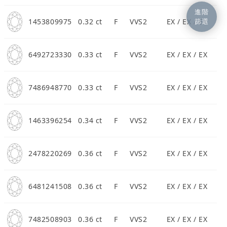
進階
篩選
1453809975
0.32 ct
F
VVS2
EX / EX / EX
6492723330
0.33 ct
F
VVS2
EX / EX / EX
7486948770
0.33 ct
F
VVS2
EX / EX / EX
1463396254
0.34 ct
F
VVS2
EX / EX / EX
2478220269
0.36 ct
F
VVS2
EX / EX / EX
6481241508
0.36 ct
F
VVS2
EX / EX / EX
7482508903
0.36 ct
F
VVS2
EX / EX / EX