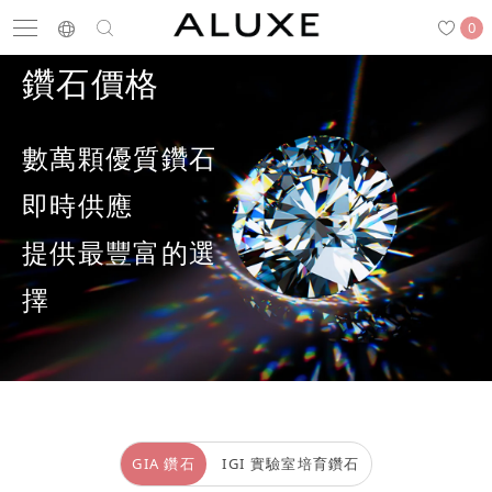
0
鑽石價格
數萬顆優質鑽石
搜尋
求婚鑽戒
結婚戒指
嚴選鑽石
即時供應
提供最豐富的選
最新消息
門市一覽
預約來店
擇
求婚鑽戒
結婚戒指
GIA 鑽石
IGI 實驗室培育鑽石