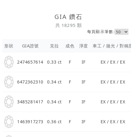
珠寶鑽飾
GIA 鑽石
迪士尼系列
共 18295 顆
每頁顯示筆數:
黃金金飾
形狀
GIA證號
克拉
成色
淨度
車工 / 拋光 / 對稱度
關於ALUXE
2474657614
0.33 ct
F
IF
EX / EX / EX
嚴選鑽石
最新消息
6472362310
0.34 ct
F
IF
EX / EX / EX
婚禮護照
3485281417
0.34 ct
F
IF
EX / EX / EX
線上購物
1463917273
0.36 ct
F
IF
EX / EX / EX
LANGUAGE