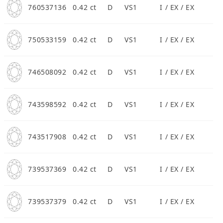
760537136
0.42 ct
D
VS1
I / EX / EX
N
750533159
0.42 ct
D
VS1
I / EX / EX
N
預約來店
746508092
0.42 ct
D
VS1
I / EX / EX
N
743598592
0.42 ct
D
VS1
I / EX / EX
N
743517908
0.42 ct
D
VS1
I / EX / EX
N
739537369
0.42 ct
D
VS1
I / EX / EX
N
739537379
0.42 ct
D
VS1
I / EX / EX
N