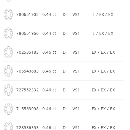
780651905
0.44 ct
D
VS1
I / EX / EX
N
780651966
0.44 ct
D
VS1
I / EX / EX
N
702535183
0.46 ct
D
VS1
EX / EX / EX
N
705540683
0.46 ct
D
VS1
EX / EX / EX
N
727552332
0.46 ct
D
VS1
EX / EX / EX
N
715563098
0.46 ct
D
VS1
EX / EX / EX
N
728536353
0.46 ct
D
VS1
EX / EX / EX
N