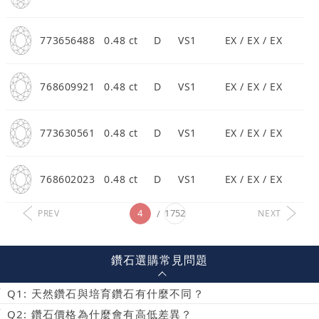
773656488
0.48 ct
D
VS1
EX / EX / EX
N
768609921
0.48 ct
D
VS1
EX / EX / EX
N
773630561
0.48 ct
D
VS1
EX / EX / EX
N
768602023
0.48 ct
D
VS1
EX / EX / EX
N
4
1752
PREV
NEXT
鑽石選購常見問題
Q1: 天然鑽石與培育鑽石有什麼不同？
Q2: 鑽石價格為什麼會有高低差異？