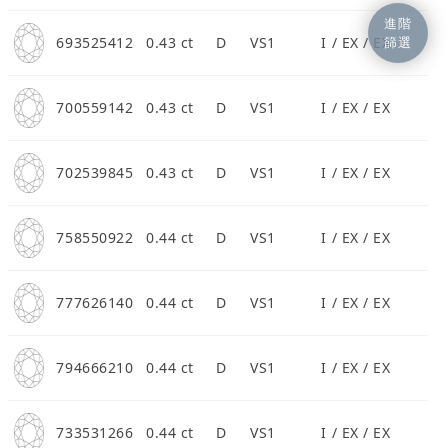
進階
篩選
693525412
0.43 ct
D
VS1
I / EX / EX
N
700559142
0.43 ct
D
VS1
I / EX / EX
N
702539845
0.43 ct
D
VS1
I / EX / EX
N
758550922
0.44 ct
D
VS1
I / EX / EX
N
777626140
0.44 ct
D
VS1
I / EX / EX
N
794666210
0.44 ct
D
VS1
I / EX / EX
N
733531266
0.44 ct
D
VS1
I / EX / EX
N