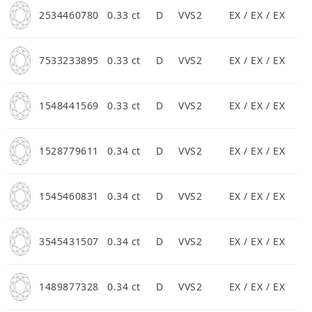
2534460780
0.33 ct
D
VVS2
EX / EX / EX
7533233895
0.33 ct
D
VVS2
EX / EX / EX
1548441569
0.33 ct
D
VVS2
EX / EX / EX
1528779611
0.34 ct
D
VVS2
EX / EX / EX
1545460831
0.34 ct
D
VVS2
EX / EX / EX
3545431507
0.34 ct
D
VVS2
EX / EX / EX
1489877328
0.34 ct
D
VVS2
EX / EX / EX