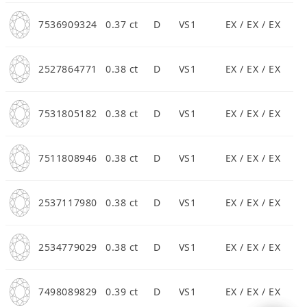
7536909324
0.37 ct
D
VS1
EX / EX / EX
2527864771
0.38 ct
D
VS1
EX / EX / EX
7531805182
0.38 ct
D
VS1
EX / EX / EX
7511808946
0.38 ct
D
VS1
EX / EX / EX
2537117980
0.38 ct
D
VS1
EX / EX / EX
2534779029
0.38 ct
D
VS1
EX / EX / EX
7498089829
0.39 ct
D
VS1
EX / EX / EX