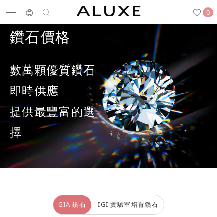
0
鑽石價格
數萬顆優質鑽石
搜尋
求婚鑽戒
結婚戒指
嚴選鑽石
即時供應
提供最豐富的選
最新消息
門市一覽
預約來店
擇
求婚鑽戒
結婚戒指
GIA 鑽石
IGI 實驗室培育鑽石