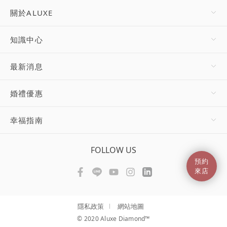
關於ALUXE
知識中心
最新消息
婚禮優惠
幸福指南
FOLLOW US
預約
來店
隱私政策
網站地圖
© 2020 Aluxe Diamond™