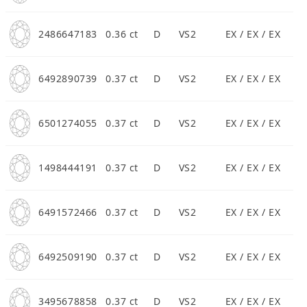
2486647183
0.36 ct
D
VS2
EX / EX / EX
6492890739
0.37 ct
D
VS2
EX / EX / EX
6501274055
0.37 ct
D
VS2
EX / EX / EX
1498444191
0.37 ct
D
VS2
EX / EX / EX
6491572466
0.37 ct
D
VS2
EX / EX / EX
6492509190
0.37 ct
D
VS2
EX / EX / EX
3495678858
0.37 ct
D
VS2
EX / EX / EX