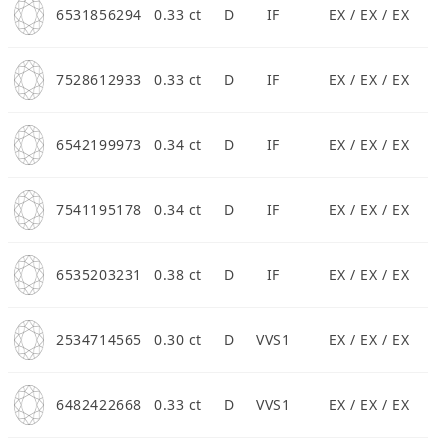
6531856294
0.33 ct
D
IF
EX / EX / EX
7528612933
0.33 ct
D
IF
EX / EX / EX
預約來店
6542199973
0.34 ct
D
IF
EX / EX / EX
7541195178
0.34 ct
D
IF
EX / EX / EX
6535203231
0.38 ct
D
IF
EX / EX / EX
2534714565
0.30 ct
D
VVS1
EX / EX / EX
6482422668
0.33 ct
D
VVS1
EX / EX / EX