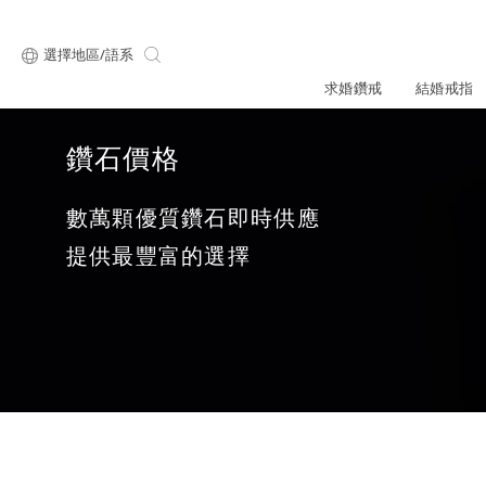
選擇地區/語系
求婚鑽戒
結婚戒指
鑽石價格
關於ALUXE
最新消息
形狀
研選鑽石
數萬顆優質鑽石即時供應
品牌介
新品上
提供最豐富的選擇
顧客好評
限時優惠
ALUXE嚴選鑽
圓形
公主方形
專屬刻印
鑽戒租借
鑽石知識4C
心形
枕形
品牌介紹
媒體報導
橢圓形
祖母綠形
創辦故事
婚禮優惠
設計你的專屬鑽戒
GIA鑽石項鍊
小熊維尼系列
GIA鑽石耳環
經典單鑽
黃金戒指
ALUXE A
梨形
雷地恩形
品牌使命
馬眼形
售後服務
ALL 求婚鑽戒
迪士
門市一覽
知識中心
彩鑽
訂製戒指
天然鑽石