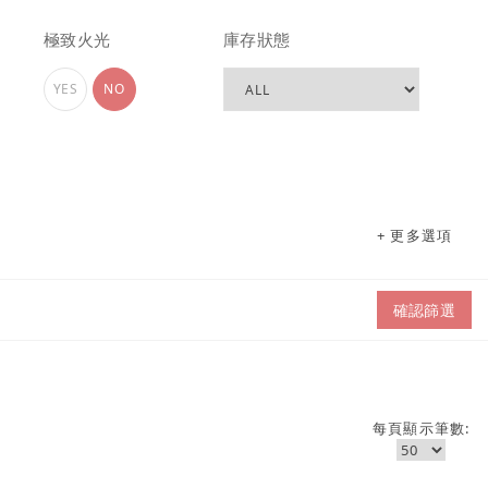
極致火光
庫存狀態
YES
NO
+ 更多選項
確認篩選
每頁顯示筆數: