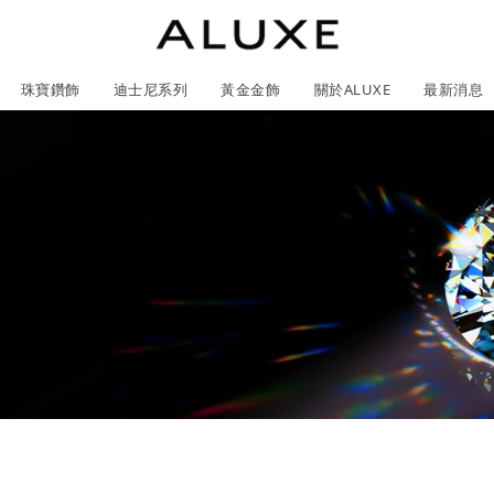
珠寶鑽飾
迪士尼系列
黃金金飾
關於ALUXE
最新消息
紹
市
服務體驗
限時優惠
石
GIA鑽石價格查詢
ll 結婚對戒
冰雪奇緣系列
靈動曲線
時尚項鍊
黃金耳環
acredo 客製化戒指
黃金手鍊/手鐲
經典米奇系列
閃爍排鑽
浪漫耳環
戀人系
尼系列鑽戒
ALL 珠寶鑽飾
ALL 結婚戒指
ROSÉ My Love 系列
CareBears 系列
ALL 黃金金飾
Nature 系列
ALL 迪士尼系列
ROSÉ My Love 系列
結婚套組
戀人系列
初綻系列
日本系列
日本系列
戀人系
Na