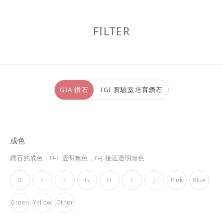
FILTER
GIA 鑽石
IGI 實驗室培育鑽石
成色
鑽石的成色，D-F 透明無色，G-J 接近透明無色
D
E
F
G
H
I
J
Pink
Blue
Green
Yellow
Other