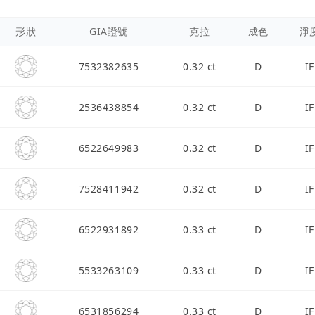
形狀
GIA證號
克拉
成色
淨
7532382635
0.32 ct
D
IF
2536438854
0.32 ct
D
IF
6522649983
0.32 ct
D
IF
7528411942
0.32 ct
D
IF
6522931892
0.33 ct
D
IF
5533263109
0.33 ct
D
IF
6531856294
0.33 ct
D
IF