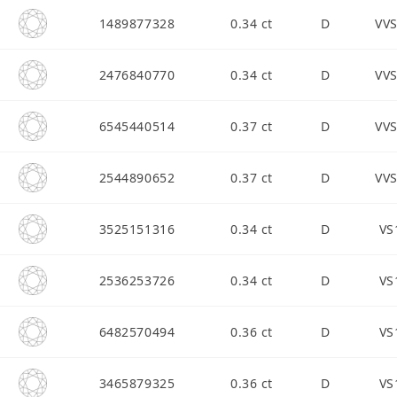
1489877328
0.34 ct
D
VV
2476840770
0.34 ct
D
VV
6545440514
0.37 ct
D
VV
2544890652
0.37 ct
D
VV
3525151316
0.34 ct
D
VS
2536253726
0.34 ct
D
VS
6482570494
0.36 ct
D
VS
3465879325
0.36 ct
D
VS