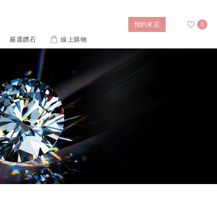
預約來店
0
嚴選鑽石
線上購物
搜尋
售後服務
婚禮優惠
IGI培育鑽價格查詢
列對戒
迪士尼公主系列
璀燦擁抱
風格戒指
黃金項鍊
側鑽星芒
造型手鍊
列
ture 系列
初綻系列