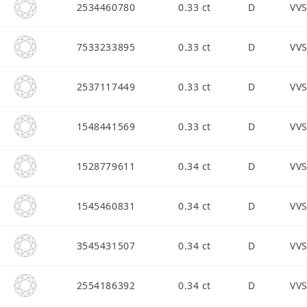
2534460780
0.33 ct
D
VV
7533233895
0.33 ct
D
VV
2537117449
0.33 ct
D
VV
1548441569
0.33 ct
D
VV
1528779611
0.34 ct
D
VV
1545460831
0.34 ct
D
VV
3545431507
0.34 ct
D
VV
2554186392
0.34 ct
D
VV