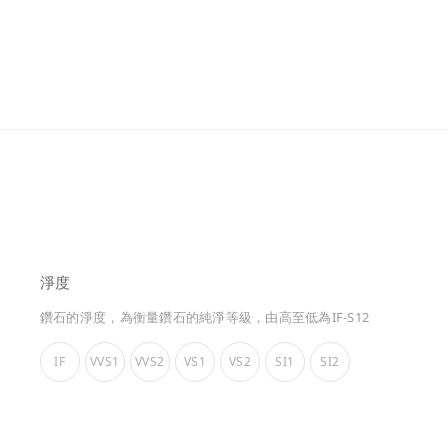
淨度
鑽石的淨度，為衡量鑽石的純淨等級，由高至低為IF-S12
IF
VVS1
VVS2
VS1
VS2
SI1
SI2