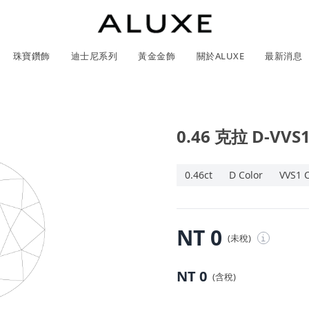
珠寶鑽飾
迪士尼系列
黃金金飾
關於ALUXE
最新消息
0.46 克拉 D-VV
紹
市
服務體驗
限時優惠
GIA鑽石價格查詢
石
0.46ct
D Color
VVS1 C
ll 結婚對戒
冰雪奇緣系列
靈動曲線
時尚項鍊
黃金耳環
acredo 客製化戒指
黃金手鍊/手鐲
經典米奇系列
閃爍排鑽
浪漫耳環
戀人系
NT 0
(未稅)
i
尼系列鑽戒
ALL 珠寶鑽飾
ALL 結婚戒指
ROSÉ My Love 系列
CareBears 系列
ALL 黃金金飾
Nature 系列
ALL 迪士尼系列
ROSÉ My Love 系列
結婚套組
戀人系列
初綻系列
日本系列
日本系列
戀人系
Na
NT 0
(含稅)