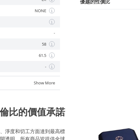
優越的性價比
NONE
i
i
-
58
i
61.5
i
-
i
Show More
倫比的價值承諾
、淨度和切工方面達到最高標
開透明，所有商品皆提供全球