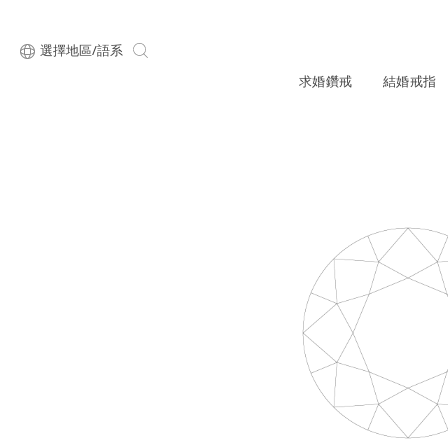
選擇地區/語系
求婚鑽戒
結婚戒指
關於ALUXE
最新消息
形狀
研選鑽石
品牌介
新品上
顧客好評
限時優惠
ALUXE嚴選鑽
圓形
公主方形
專屬刻印
鑽戒租借
鑽石知識4C
心形
枕形
品牌介紹
媒體報導
橢圓形
祖母綠形
創辦故事
婚禮優惠
設計你的專屬鑽戒
GIA鑽石項鍊
小熊維尼系列
GIA鑽石耳環
經典單鑽
黃金戒指
ALUXE A
梨形
雷地恩形
品牌使命
馬眼形
售後服務
ALL 求婚鑽戒
迪士
門市一覽
知識中心
彩鑽
訂製戒指
天然鑽石