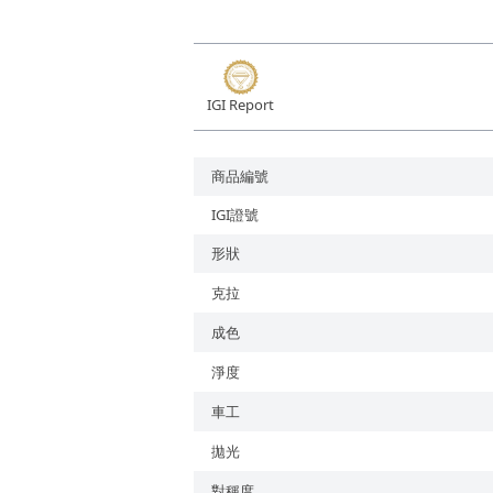
培育鑽石
IGI Report
商品編號
IGI證號
形狀
克拉
成色
淨度
車工
拋光
對稱度