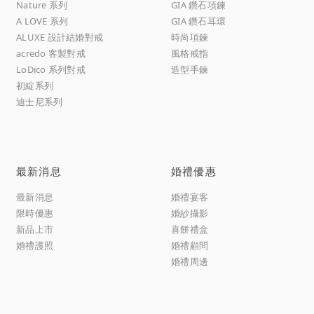
Nature 系列
GIA 鑽石項鍊
A LOVE 系列
GIA 鑽石耳環
ALUXE 設計結婚對戒
時尚項鍊
acredo 客製對戒
風格戒指
LoDico 系列對戒
造型手鍊
初綻系列
迪士尼系列
最新消息
婚禮優惠
最新消息
婚禮宴客
限時優惠
婚紗攝影
新品上市
喜餅禮盒
婚禮護照
婚禮顧問
婚禮周邊