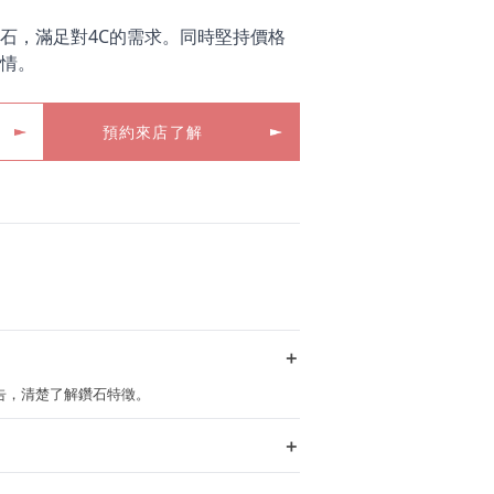
石，滿足對4C的需求。同時堅持價格
情。
預約來店了解
＋
定報告，清楚了解鑽石特徵。
＋