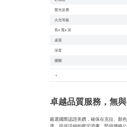
螢光反應
火光等級
長x 寬x 深
桌面
深度
腰圍
＋
卓越品質服務，無與
嚴選國際認證美鑽，確保在克拉、顏色
準，提供詳細的鑑定證書。堅持價格公