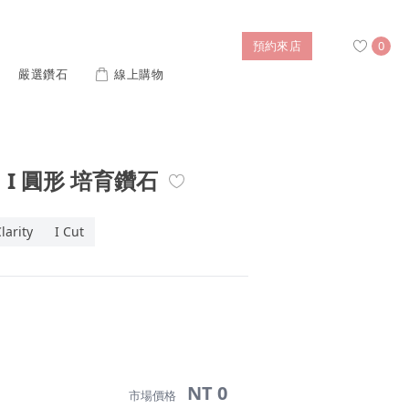
預約來店
0
嚴選鑽石
線上購物
搜尋
S1 I 圓形 培育鑽石
售後服務
婚禮優惠
IGI培育鑽價格查詢
larity
I Cut
列對戒
迪士尼公主系列
璀燦擁抱
風格戒指
黃金項鍊
側鑽星芒
造型手鍊
列
ture 系列
初綻系列
NT 0
市場價格