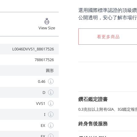
選用國際標準認證的頂級鑽
公開透明，安心了解市場行
View Size
看更多商品
L0046DVVS1_88617526
788617526
圓形
0.46
i
D
i
鑽石鑑定證書
VVS1
i
0.3克拉以上附有GIA、IGI鑑
I
i
終身售後服務
EX
i
EX
i