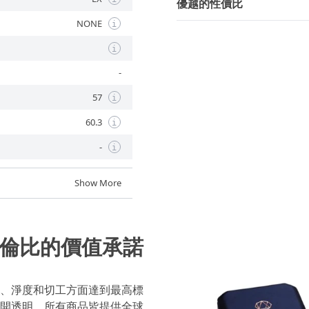
優越的性價比
NONE
i
i
-
57
i
60.3
i
-
i
Show More
倫比的價值承諾
、淨度和切工方面達到最高標
開透明，所有商品皆提供全球