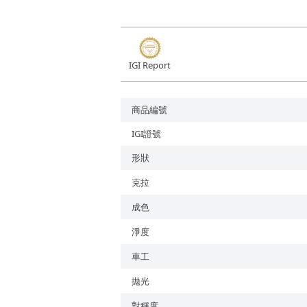
培育鑽石
IGI Report
商品編號
IGI證號
形狀
克拉
成色
淨度
車工
拋光
對稱度