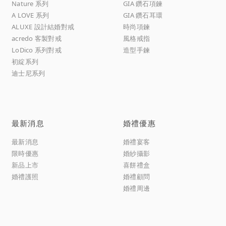
Nature 系列
GIA 鑽石項鍊
A LOVE 系列
GIA 鑽石耳環
ALUXE 設計結婚對戒
時尚項鍊
acredo 客製對戒
風格戒指
LoDico 系列對戒
造型手鍊
初綻系列
迪士尼系列
最新消息
婚禮優惠
最新消息
婚禮宴客
限時優惠
婚紗攝影
新品上市
喜餅禮盒
婚禮護照
婚禮顧問
婚禮周邊