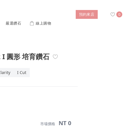
預約來店
0
嚴選鑽石
線上購物
搜尋
S2 I 圓形 培育鑽石
售後服務
婚禮優惠
IGI培育鑽價格查詢
larity
I Cut
列對戒
迪士尼公主系列
璀燦擁抱
風格戒指
黃金項鍊
側鑽星芒
造型手鍊
列
ture 系列
初綻系列
NT 0
市場價格