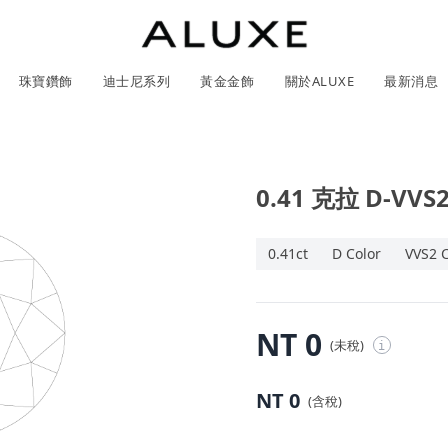
珠寶鑽飾
迪士尼系列
黃金金飾
關於ALUXE
最新消息
0.41 克拉 D-VV
紹
市
服務體驗
限時優惠
GIA鑽石價格查詢
石
0.41ct
D Color
VVS2 C
ll 結婚對戒
冰雪奇緣系列
靈動曲線
時尚項鍊
黃金耳環
acredo 客製化戒指
黃金手鍊/手鐲
經典米奇系列
閃爍排鑽
浪漫耳環
戀人系
NT 0
(未稅)
i
尼系列鑽戒
ALL 珠寶鑽飾
ALL 結婚戒指
ROSÉ My Love 系列
CareBears 系列
ALL 黃金金飾
Nature 系列
ALL 迪士尼系列
ROSÉ My Love 系列
結婚套組
戀人系列
初綻系列
日本系列
日本系列
戀人系
Na
NT 0
(含稅)