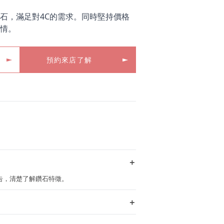
石，滿足對4C的需求。同時堅持價格
情。
預約來店了解
＋
定報告，清楚了解鑽石特徵。
＋