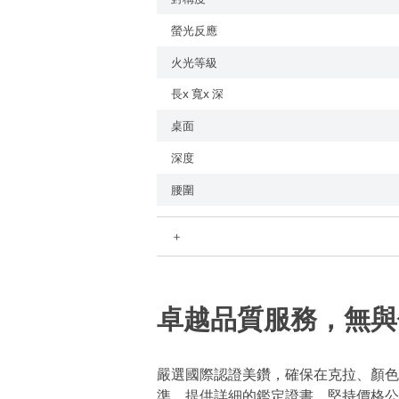
螢光反應
火光等級
長x 寬x 深
桌面
深度
腰圍
＋
卓越品質服務，無與
嚴選國際認證美鑽，確保在克拉、顏色
準，提供詳細的鑑定證書。堅持價格公