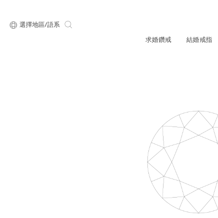
選擇地區/語系
求婚鑽戒
結婚戒指
關於ALUXE
最新消息
形狀
研選鑽石
品牌介
新品上
顧客好評
限時優惠
ALUXE嚴選鑽
圓形
公主方形
專屬刻印
鑽戒租借
鑽石知識4C
心形
枕形
品牌介紹
媒體報導
橢圓形
祖母綠形
創辦故事
婚禮優惠
設計你的專屬鑽戒
GIA鑽石項鍊
小熊維尼系列
GIA鑽石耳環
經典單鑽
黃金戒指
ALUXE A
梨形
雷地恩形
品牌使命
馬眼形
售後服務
ALL 求婚鑽戒
迪士
門市一覽
知識中心
彩鑽
訂製戒指
天然鑽石