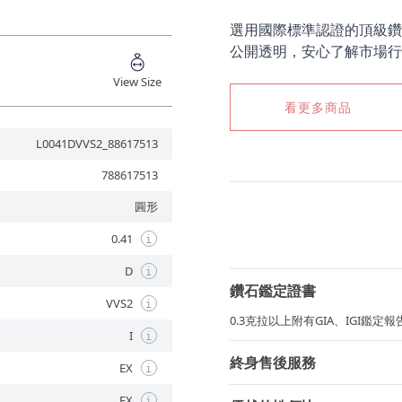
選用國際標準認證的頂級鑽
公開透明，安心了解市場行
View Size
看更多商品
L0041DVVS2_88617513
788617513
圓形
0.41
i
D
i
鑽石鑑定證書
VVS2
i
0.3克拉以上附有GIA、IGI鑑
I
i
終身售後服務
EX
i
EX
i