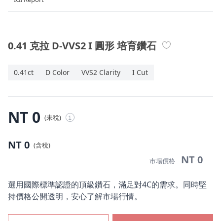
珠寶鑽飾
迪士尼系列
0.41 克拉 D-VVS2 I 圓形 培育鑽石
黃金金飾
0.41ct
D Color
VVS2 Clarity
I Cut
關於ALUXE
嚴選鑽石
NT 0
(未稅)
i
最新消息
NT 0
(含稅)
婚禮護照
NT 0
市場價格
線上購物
選用國際標準認證的頂級鑽石，滿足對4C的需求。同時堅
持價格公開透明，安心了解市場行情。
LANGUAGE