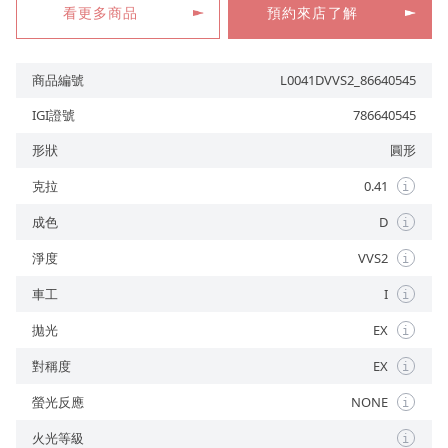
看更多商品
預約來店了解
商品編號
L0041DVVS2_86640545
預約來店
IGI證號
786640545
形狀
圓形
克拉
0.41
i
成色
D
i
淨度
VVS2
i
車工
I
i
拋光
EX
i
對稱度
EX
i
螢光反應
NONE
i
火光等級
i