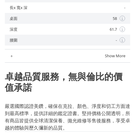
長x 寬x 深
-
桌面
58
i
深度
61.7
i
腰圍
-
i
＋
Show More
卓越品質服務，無與倫比的價
值承諾
嚴選國際認證美鑽，確保在克拉、顏色、淨度和切工方面達
到最高標準，提供詳細的鑑定證書。堅持價格公開透明，所
有商品皆提供全球清潔保養、拋光維修等售後服務，享受卓
越的體驗與歷久彌新的品質。