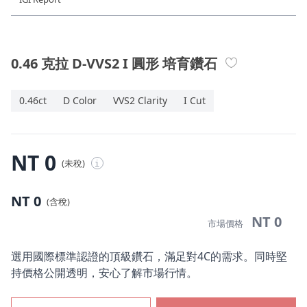
珠寶鑽飾
迪士尼系列
0.46 克拉 D-VVS2 I 圓形 培育鑽石
黃金金飾
0.46ct
D Color
VVS2 Clarity
I Cut
關於ALUXE
嚴選鑽石
NT 0
(未稅)
i
最新消息
NT 0
(含稅)
婚禮護照
NT 0
市場價格
線上購物
選用國際標準認證的頂級鑽石，滿足對4C的需求。同時堅
持價格公開透明，安心了解市場行情。
LANGUAGE