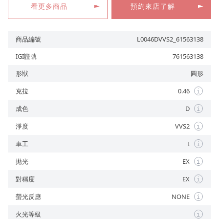
看更多商品
預約來店了解
商品編號
L0046DVVS2_61563138
預約來店
IGI證號
761563138
形狀
圓形
克拉
0.46
i
成色
D
i
淨度
VVS2
i
車工
I
i
拋光
EX
i
對稱度
EX
i
螢光反應
NONE
i
火光等級
i