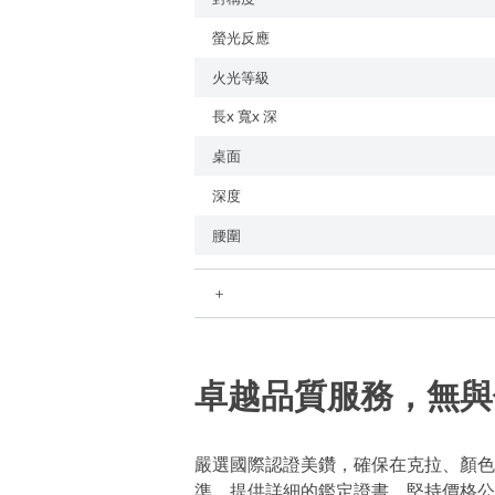
螢光反應
火光等級
長x 寬x 深
桌面
深度
腰圍
＋
卓越品質服務，無與
嚴選國際認證美鑽，確保在克拉、顏色
準，提供詳細的鑑定證書。堅持價格公