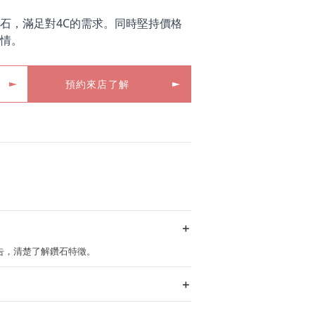
石，滿足對4C的需求。同時堅持價格
情。
預約來店了解
＋
定報告，清楚了解鑽石特徵。
＋