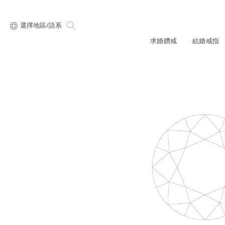
選擇地區/語系
求婚鑽戒
結婚戒指
關於ALUXE
最新消息
形狀
研選鑽石
品牌介
新品上
顧客好評
限時優惠
ALUXE嚴選鑽
圓形
公主方形
專屬刻印
鑽戒租借
鑽石知識4C
心形
枕形
品牌介紹
媒體報導
橢圓形
祖母綠形
創辦故事
婚禮優惠
設計你的專屬鑽戒
GIA鑽石項鍊
小熊維尼系列
GIA鑽石耳環
經典單鑽
黃金戒指
ALUXE A
梨形
雷地恩形
品牌使命
馬眼形
售後服務
ALL 求婚鑽戒
迪士
門市一覽
知識中心
彩鑽
訂製戒指
天然鑽石