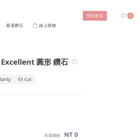
預約來店
0
嚴選鑽石
線上購物
搜尋
 Excellent 圓形 鑽石
售後服務
婚禮優惠
IGI培育鑽價格查詢
larity
EX Cut
列對戒
迪士尼公主系列
璀燦擁抱
風格戒指
黃金項鍊
側鑽星芒
造型手鍊
列
ture 系列
初綻系列
NT 0
市場價格