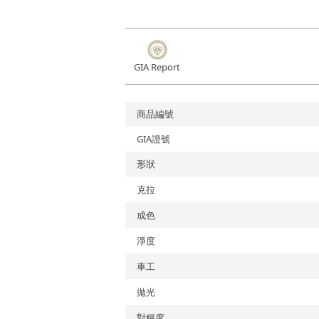
培育鑽石
GIA Report
商品編號
GIA證號
形狀
克拉
成色
淨度
車工
拋光
對稱度