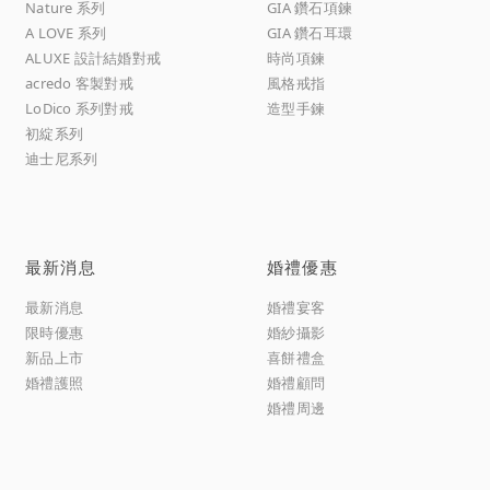
Nature 系列
GIA 鑽石項鍊
A LOVE 系列
GIA 鑽石耳環
ALUXE 設計結婚對戒
時尚項鍊
acredo 客製對戒
風格戒指
LoDico 系列對戒
造型手鍊
初綻系列
迪士尼系列
最新消息
婚禮優惠
最新消息
婚禮宴客
限時優惠
婚紗攝影
新品上市
喜餅禮盒
婚禮護照
婚禮顧問
婚禮周邊