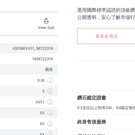
選用國際標準認證的頂級鑽
公開透明，安心了解市場行
View Size
看更多商品
X0036EVVS1_98722316
7498722316
圓形
0.36
i
E
i
鑽石鑑定證書
VVS1
i
0.3克拉以上附有GIA、IGI鑑
EX
i
終身售後服務
EX
i
EX
i