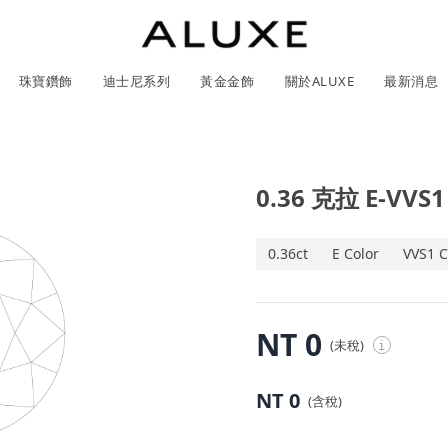
珠寶鑽飾
迪士尼系列
黃金金飾
關於ALUXE
最新消息
0.36 克拉 E-VVS1
紹
市
服務體驗
限時優惠
GIA鑽石價格查詢
石
0.36ct
E Color
VVS1 C
ll 結婚對戒
冰雪奇緣系列
靈動曲線
時尚項鍊
黃金耳環
acredo 客製化戒指
黃金手鍊/手鐲
經典米奇系列
閃爍排鑽
浪漫耳環
戀人系
NT 0
(未稅)
i
尼系列鑽戒
ALL 珠寶鑽飾
ALL 結婚戒指
ROSÉ My Love 系列
CareBears 系列
ALL 黃金金飾
Nature 系列
ALL 迪士尼系列
ROSÉ My Love 系列
結婚套組
戀人系列
初綻系列
日本系列
日本系列
戀人系
Na
NT 0
(含稅)