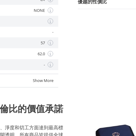
優越的性價比
NONE
i
i
-
57
i
62.0
i
-
i
Show More
倫比的價值承諾
、淨度和切工方面達到最高標
開透明，所有商品皆提供全球