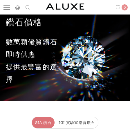
0
鑽石價格
數萬顆優質鑽石
搜尋
求婚鑽戒
結婚戒指
嚴選鑽石
即時供應
提供最豐富的選
最新消息
門市一覽
預約來店
擇
求婚鑽戒
結婚戒指
GIA 鑽石
IGI 實驗室培育鑽石