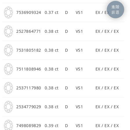
進階
篩選
7536909324
0.37 ct
D
VS1
EX / EX / EX
2527864771
0.38 ct
D
VS1
EX / EX / EX
7531805182
0.38 ct
D
VS1
EX / EX / EX
7511808946
0.38 ct
D
VS1
EX / EX / EX
2537117980
0.38 ct
D
VS1
EX / EX / EX
2534779029
0.38 ct
D
VS1
EX / EX / EX
7498089829
0.39 ct
D
VS1
EX / EX / EX