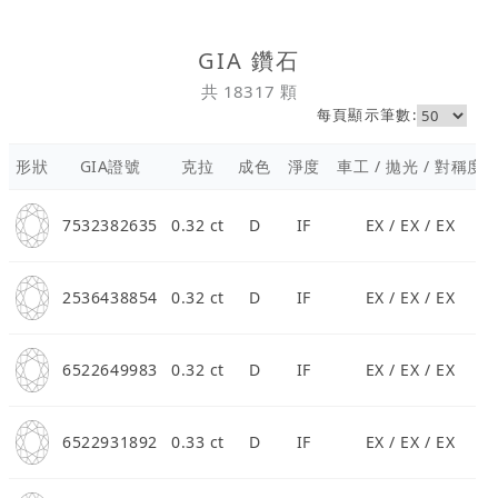
珠寶鑽飾
GIA 鑽石
迪士尼系列
共 18317 顆
每頁顯示筆數:
黃金金飾
形狀
GIA證號
克拉
成色
淨度
車工 / 拋光 / 對稱度
關於ALUXE
7532382635
0.32 ct
D
IF
EX / EX / EX
嚴選鑽石
最新消息
2536438854
0.32 ct
D
IF
EX / EX / EX
婚禮護照
6522649983
0.32 ct
D
IF
EX / EX / EX
線上購物
6522931892
0.33 ct
D
IF
EX / EX / EX
LANGUAGE