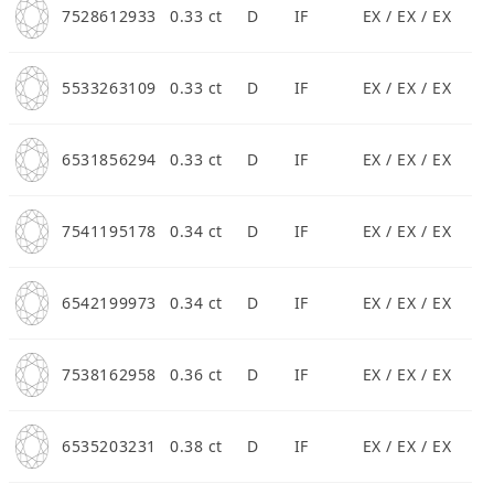
7528612933
0.33 ct
D
IF
EX / EX / EX
5533263109
0.33 ct
D
IF
EX / EX / EX
預約來店
6531856294
0.33 ct
D
IF
EX / EX / EX
7541195178
0.34 ct
D
IF
EX / EX / EX
6542199973
0.34 ct
D
IF
EX / EX / EX
7538162958
0.36 ct
D
IF
EX / EX / EX
6535203231
0.38 ct
D
IF
EX / EX / EX