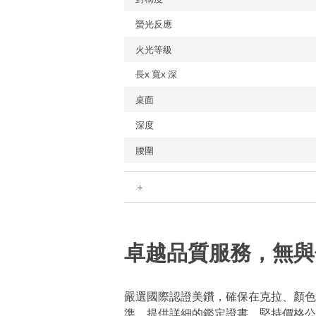
螢光反應
火光等級
長x 寬x 深
桌面
深度
腰圍
＋
卓越品質服務，無與
嚴選國際認證美鑽，確保在克拉、顏色
準，提供詳細的鑑定證書。堅持價格公