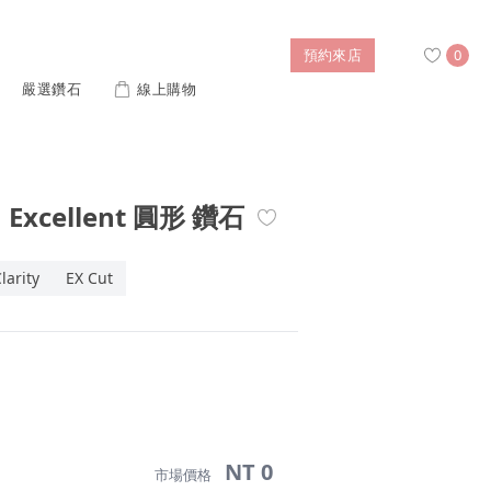
預約來店
0
嚴選鑽石
線上購物
搜尋
1 Excellent 圓形 鑽石
售後服務
婚禮優惠
IGI培育鑽價格查詢
larity
EX Cut
列對戒
迪士尼公主系列
璀燦擁抱
風格戒指
黃金項鍊
側鑽星芒
造型手鍊
列
ture 系列
初綻系列
NT 0
市場價格