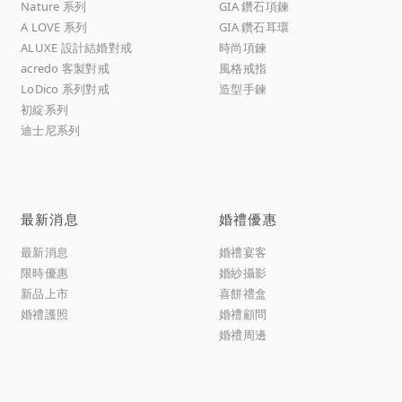
Nature 系列
GIA 鑽石項鍊
A LOVE 系列
GIA 鑽石耳環
ALUXE 設計結婚對戒
時尚項鍊
acredo 客製對戒
風格戒指
LoDico 系列對戒
造型手鍊
初綻系列
迪士尼系列
最新消息
婚禮優惠
最新消息
婚禮宴客
限時優惠
婚紗攝影
新品上市
喜餅禮盒
婚禮護照
婚禮顧問
婚禮周邊