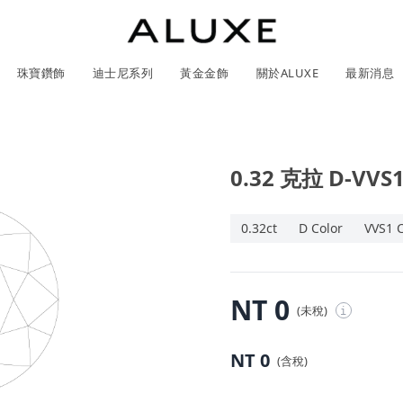
珠寶鑽飾
迪士尼系列
黃金金飾
關於ALUXE
最新消息
0.32 克拉 D-VVS
紹
市
服務體驗
限時優惠
GIA鑽石價格查詢
石
0.32ct
D Color
VVS1 C
ll 結婚對戒
冰雪奇緣系列
靈動曲線
時尚項鍊
黃金耳環
acredo 客製化戒指
黃金手鍊/手鐲
經典米奇系列
閃爍排鑽
浪漫耳環
戀人系
NT 0
(未稅)
i
尼系列鑽戒
ALL 珠寶鑽飾
ALL 結婚戒指
ROSÉ My Love 系列
CareBears 系列
ALL 黃金金飾
Nature 系列
ALL 迪士尼系列
ROSÉ My Love 系列
結婚套組
戀人系列
初綻系列
日本系列
日本系列
戀人系
Na
NT 0
(含稅)