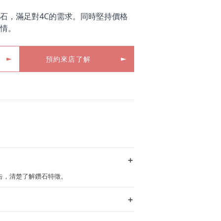
石，滿足對4C的需求。同時堅持價格
情。
預約來店了解
＋
定報告，清楚了解鑽石特徵。
＋