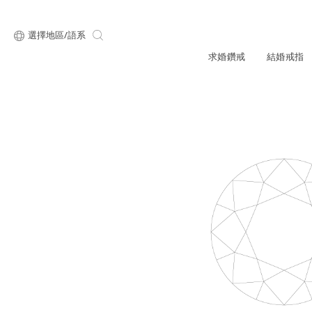
選擇地區/語系
求婚鑽戒
結婚戒指
關於ALUXE
最新消息
形狀
研選鑽石
品牌介
新品上
顧客好評
限時優惠
ALUXE嚴選鑽
圓形
公主方形
專屬刻印
鑽戒租借
鑽石知識4C
心形
枕形
品牌介紹
媒體報導
橢圓形
祖母綠形
創辦故事
婚禮優惠
設計你的專屬鑽戒
GIA鑽石項鍊
小熊維尼系列
GIA鑽石耳環
經典單鑽
黃金戒指
ALUXE A
梨形
雷地恩形
品牌使命
馬眼形
售後服務
ALL 求婚鑽戒
迪士
門市一覽
知識中心
彩鑽
訂製戒指
天然鑽石