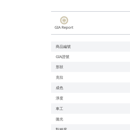
培育鑽石
GIA Report
商品編號
GIA證號
形狀
克拉
成色
淨度
車工
拋光
對稱度