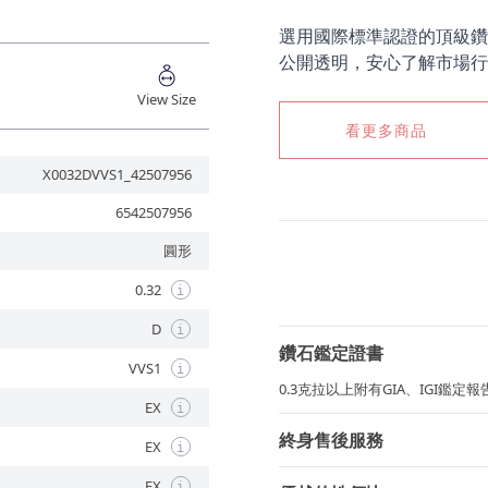
選用國際標準認證的頂級鑽
公開透明，安心了解市場行
View Size
看更多商品
X0032DVVS1_42507956
6542507956
圓形
0.32
i
D
i
鑽石鑑定證書
VVS1
i
0.3克拉以上附有GIA、IGI鑑
EX
i
終身售後服務
EX
i
EX
i