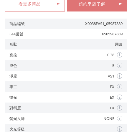
看更多商品
預約來店了解
商品編號
X0038EVS1_05987889
預約來店
GIA證號
6505987889
形狀
圓形
克拉
0.38
i
成色
E
i
淨度
VS1
i
車工
EX
i
拋光
EX
i
對稱度
EX
i
螢光反應
NONE
i
火光等級
i