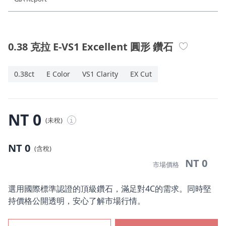
珠寶鑽飾
迪士尼系列
0.38 克拉 E-VS1 Excellent 圓形 鑽石
黃金金飾
0.38ct
E Color
VS1 Clarity
EX Cut
關於ALUXE
嚴選鑽石
NT 0
(未稅)
i
最新消息
NT 0
(含稅)
婚禮護照
NT 0
市場價格
線上購物
選用國際標準認證的頂級鑽石，滿足對4C的需求。同時堅
持價格公開透明，安心了解市場行情。
LANGUAGE