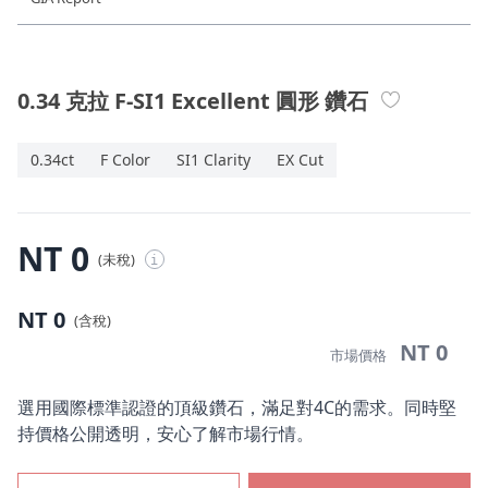
珠寶鑽飾
迪士尼系列
0.34 克拉 F-SI1 Excellent 圓形 鑽石
黃金金飾
0.34ct
F Color
SI1 Clarity
EX Cut
關於ALUXE
嚴選鑽石
NT 0
(未稅)
i
最新消息
NT 0
(含稅)
婚禮護照
NT 0
市場價格
線上購物
選用國際標準認證的頂級鑽石，滿足對4C的需求。同時堅
持價格公開透明，安心了解市場行情。
LANGUAGE