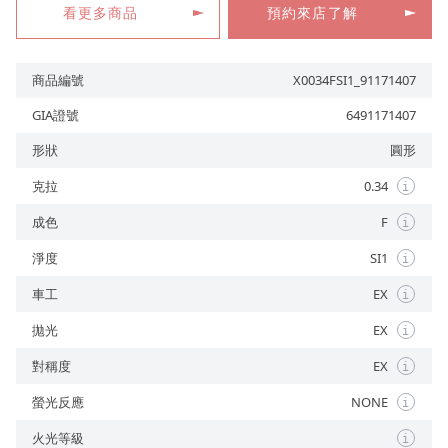
看更多商品
預約來店了解
商品編號
X0034FSI1_91171407
預約來店
GIA證號
6491171407
形狀
圓形
克拉
0.34
i
成色
F
i
淨度
SI1
i
車工
EX
i
拋光
EX
i
對稱度
EX
i
螢光反應
NONE
i
火光等級
i