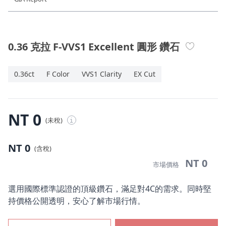
珠寶鑽飾
迪士尼系列
0.36 克拉 F-VVS1 Excellent 圓形 鑽石
黃金金飾
0.36ct
F Color
VVS1 Clarity
EX Cut
關於ALUXE
嚴選鑽石
NT 0
(未稅)
i
最新消息
NT 0
(含稅)
婚禮護照
NT 0
市場價格
線上購物
選用國際標準認證的頂級鑽石，滿足對4C的需求。同時堅
持價格公開透明，安心了解市場行情。
LANGUAGE