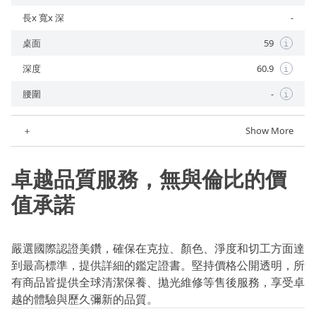
長x 寬x 深
-
桌面
59
i
深度
60.9
i
腰圍
-
i
＋
Show More
卓越品質服務，無與倫比的價
值承諾
嚴選國際認證美鑽，確保在克拉、顏色、淨度和切工方面達
到最高標準，提供詳細的鑑定證書。堅持價格公開透明，所
有商品皆提供全球清潔保養、拋光維修等售後服務，享受卓
越的體驗與歷久彌新的品質。