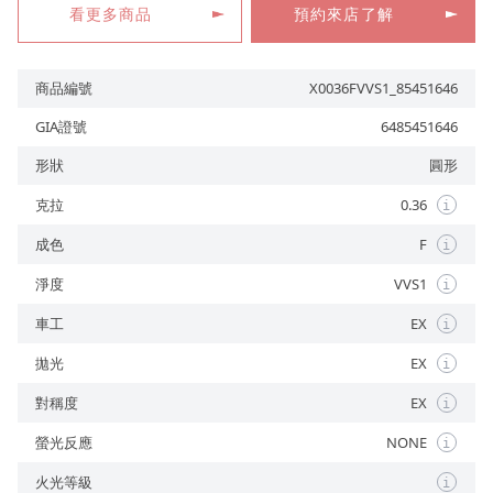
看更多商品
預約來店了解
商品編號
X0036FVVS1_85451646
預約來店
GIA證號
6485451646
形狀
圓形
克拉
0.36
i
成色
F
i
淨度
VVS1
i
車工
EX
i
拋光
EX
i
對稱度
EX
i
螢光反應
NONE
i
火光等級
i