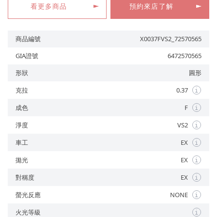
看更多商品
預約來店了解
商品編號
X0037FVS2_72570565
預約來店
GIA證號
6472570565
形狀
圓形
克拉
0.37
i
成色
F
i
淨度
VS2
i
車工
EX
i
拋光
EX
i
對稱度
EX
i
螢光反應
NONE
i
火光等級
i