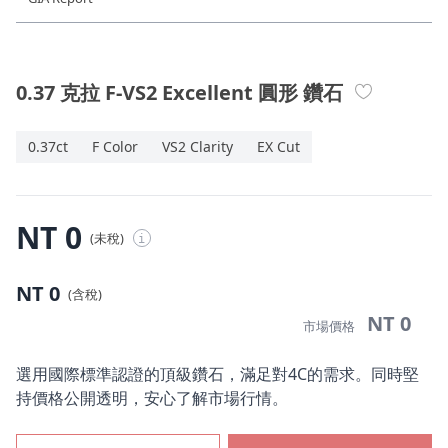
珠寶鑽飾
迪士尼系列
0.37 克拉 F-VS2 Excellent 圓形 鑽石
黃金金飾
0.37ct
F Color
VS2 Clarity
EX Cut
關於ALUXE
嚴選鑽石
NT 0
(未稅)
i
最新消息
NT 0
(含稅)
婚禮護照
NT 0
市場價格
線上購物
選用國際標準認證的頂級鑽石，滿足對4C的需求。同時堅
持價格公開透明，安心了解市場行情。
LANGUAGE