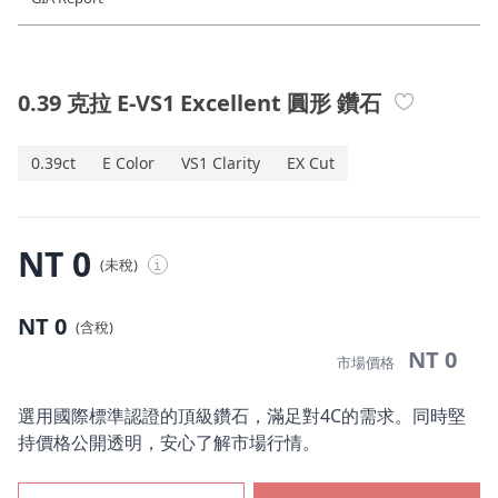
珠寶鑽飾
迪士尼系列
0.39 克拉 E-VS1 Excellent 圓形 鑽石
黃金金飾
0.39ct
E Color
VS1 Clarity
EX Cut
關於ALUXE
嚴選鑽石
NT 0
(未稅)
i
最新消息
NT 0
(含稅)
婚禮護照
NT 0
市場價格
線上購物
選用國際標準認證的頂級鑽石，滿足對4C的需求。同時堅
持價格公開透明，安心了解市場行情。
LANGUAGE