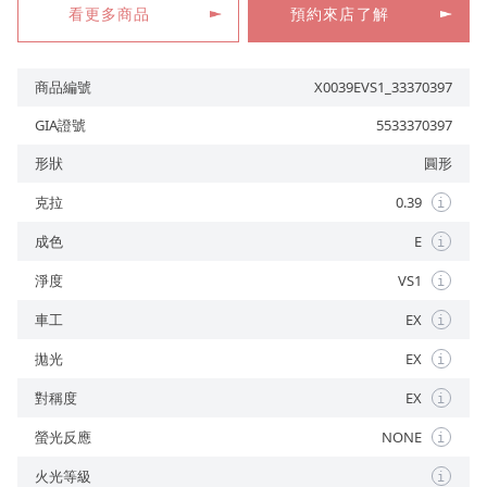
看更多商品
預約來店了解
商品編號
X0039EVS1_33370397
預約來店
GIA證號
5533370397
形狀
圓形
克拉
0.39
i
成色
E
i
淨度
VS1
i
車工
EX
i
拋光
EX
i
對稱度
EX
i
螢光反應
NONE
i
火光等級
i