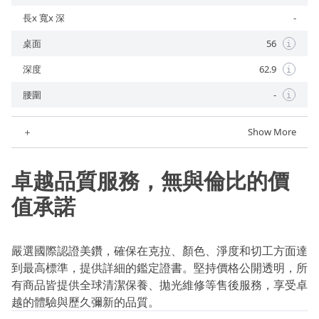
長x 寬x 深
-
桌面
56
i
深度
62.9
i
腰圍
-
i
＋
Show More
卓越品質服務，無與倫比的價
值承諾
嚴選國際認證美鑽，確保在克拉、顏色、淨度和切工方面達
到最高標準，提供詳細的鑑定證書。堅持價格公開透明，所
有商品皆提供全球清潔保養、拋光維修等售後服務，享受卓
越的體驗與歷久彌新的品質。