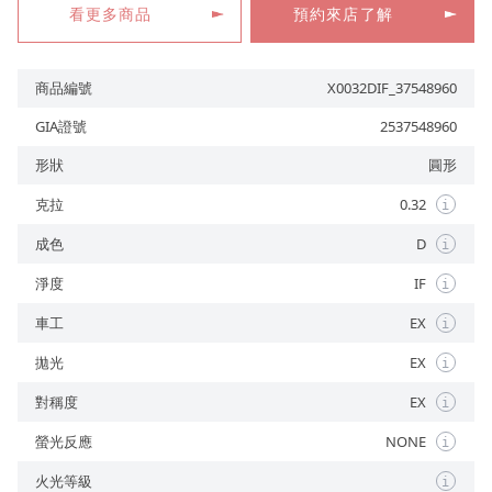
看更多商品
預約來店了解
商品編號
X0032DIF_37548960
預約來店
GIA證號
2537548960
形狀
圓形
克拉
0.32
i
成色
D
i
淨度
IF
i
車工
EX
i
拋光
EX
i
對稱度
EX
i
螢光反應
NONE
i
火光等級
i