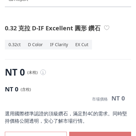
珠寶鑽飾
迪士尼系列
0.32 克拉 D-IF Excellent 圓形 鑽石
黃金金飾
0.32ct
D Color
IF Clarity
EX Cut
關於ALUXE
嚴選鑽石
NT 0
(未稅)
i
最新消息
NT 0
(含稅)
婚禮護照
NT 0
市場價格
線上購物
選用國際標準認證的頂級鑽石，滿足對4C的需求。同時堅
持價格公開透明，安心了解市場行情。
LANGUAGE