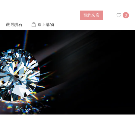
預約來店
0
嚴選鑽石
線上購物
搜尋
售後服務
婚禮優惠
IGI培育鑽價格查詢
列對戒
迪士尼公主系列
璀燦擁抱
風格戒指
黃金項鍊
側鑽星芒
造型手鍊
列
ture 系列
初綻系列