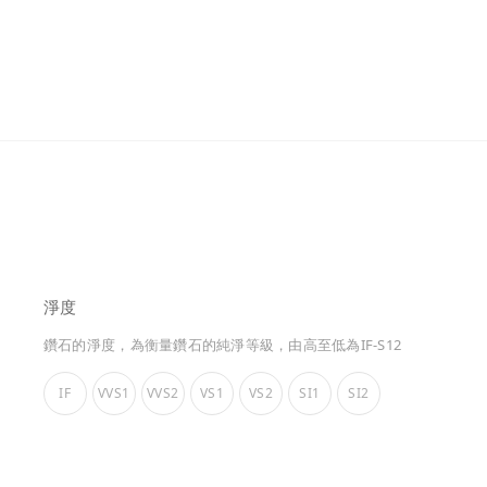
淨度
鑽石的淨度，為衡量鑽石的純淨等級，由高至低為IF-S12
IF
VVS1
VVS2
VS1
VS2
SI1
SI2