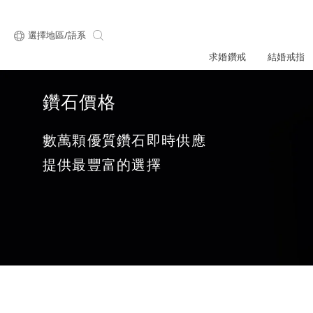
選擇地區/語系
求婚鑽戒
結婚戒指
鑽石價格
關於ALUXE
最新消息
形狀
研選鑽石
數萬顆優質鑽石即時供應
品牌介
新品上
提供最豐富的選擇
顧客好評
限時優惠
ALUXE嚴選鑽
圓形
公主方形
專屬刻印
鑽戒租借
鑽石知識4C
心形
枕形
品牌介紹
媒體報導
橢圓形
祖母綠形
創辦故事
婚禮優惠
設計你的專屬鑽戒
GIA鑽石項鍊
小熊維尼系列
GIA鑽石耳環
經典單鑽
黃金戒指
ALUXE A
梨形
雷地恩形
品牌使命
馬眼形
售後服務
ALL 求婚鑽戒
迪士
門市一覽
知識中心
彩鑽
訂製戒指
天然鑽石