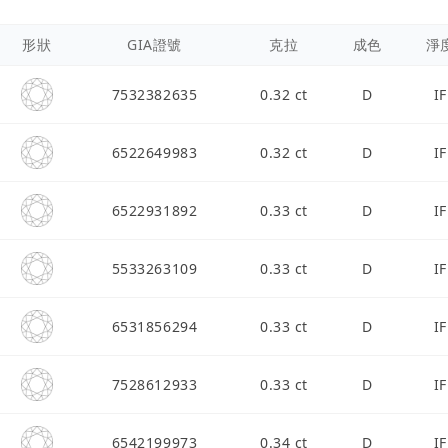
形狀
GIA證號
克拉
成色
淨
7532382635
0.32 ct
D
IF
6522649983
0.32 ct
D
IF
6522931892
0.33 ct
D
IF
5533263109
0.33 ct
D
IF
6531856294
0.33 ct
D
IF
7528612933
0.33 ct
D
IF
6542199973
0.34 ct
D
IF