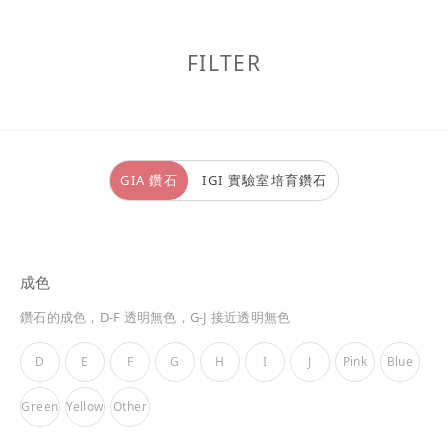
FILTER
GIA 鑽石
IGI 實驗室培育鑽石
成色
鑽石的成色，D-F 透明無色，G-J 接近透明無色
D
E
F
G
H
I
J
Pink
Blue
Green
Yellow
Other