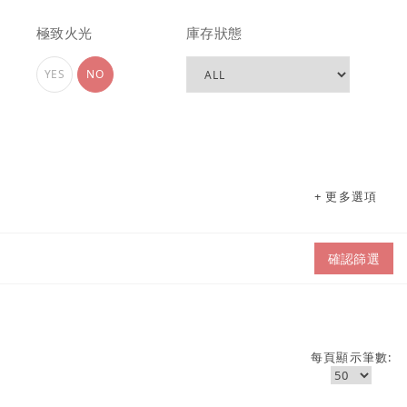
極致火光
庫存狀態
YES
NO
+ 更多選項
確認篩選
每頁顯示筆數: