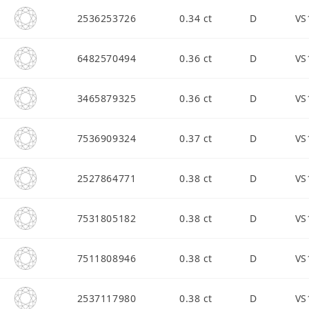
2536253726
0.34 ct
D
VS
6482570494
0.36 ct
D
VS
3465879325
0.36 ct
D
VS
7536909324
0.37 ct
D
VS
2527864771
0.38 ct
D
VS
7531805182
0.38 ct
D
VS
7511808946
0.38 ct
D
VS
2537117980
0.38 ct
D
VS