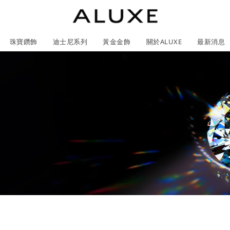
珠寶鑽飾
迪士尼系列
黃金金飾
關於ALUXE
最新消息
紹
市
服務體驗
限時優惠
石
GIA鑽石價格查詢
ll 結婚對戒
冰雪奇緣系列
靈動曲線
時尚項鍊
黃金耳環
acredo 客製化戒指
黃金手鍊/手鐲
經典米奇系列
閃爍排鑽
浪漫耳環
戀人系
尼系列鑽戒
ALL 珠寶鑽飾
ALL 結婚戒指
ROSÉ My Love 系列
CareBears 系列
ALL 黃金金飾
Nature 系列
ALL 迪士尼系列
ROSÉ My Love 系列
結婚套組
戀人系列
初綻系列
日本系列
日本系列
戀人系
Na