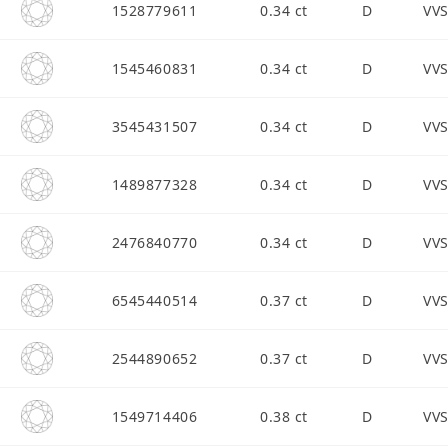
1528779611
0.34 ct
D
VV
1545460831
0.34 ct
D
VV
3545431507
0.34 ct
D
VV
1489877328
0.34 ct
D
VV
2476840770
0.34 ct
D
VV
6545440514
0.37 ct
D
VV
2544890652
0.37 ct
D
VV
1549714406
0.38 ct
D
VV