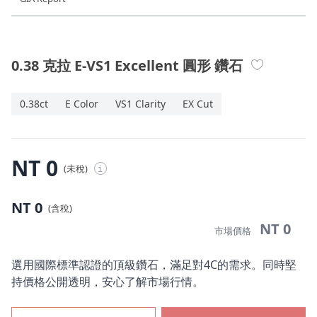
珠寶鑽飾
迪士尼系列
0.38 克拉 E-VS1 Excellent 圓形 鑽石
黃金金飾
0.38ct
E Color
VS1 Clarity
EX Cut
關於ALUXE
嚴選鑽石
NT 0
(未稅)
i
最新消息
NT 0
(含稅)
婚禮護照
NT 0
市場價格
線上購物
選用國際標準認證的頂級鑽石，滿足對4C的需求。同時堅
持價格公開透明，安心了解市場行情。
LANGUAGE