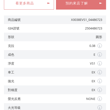
看更多商品
預約來店了解
商品編號
X0038EVS1_04486723
預約來店
GIA證號
2504486723
形狀
圓形
克拉
0.38
i
成色
E
i
淨度
VS1
i
車工
EX
i
拋光
EX
i
對稱度
EX
i
螢光反應
NONE
i
火光等級
i