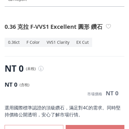
珠寶鑽飾
迪士尼系列
0.36 克拉 F-VVS1 Excellent 圓形 鑽石
黃金金飾
0.36ct
F Color
VVS1 Clarity
EX Cut
關於ALUXE
嚴選鑽石
NT 0
(未稅)
i
最新消息
NT 0
(含稅)
婚禮護照
NT 0
市場價格
線上購物
選用國際標準認證的頂級鑽石，滿足對4C的需求。同時堅
持價格公開透明，安心了解市場行情。
LANGUAGE