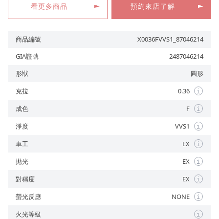
看更多商品
預約來店了解
商品編號
X0036FVVS1_87046214
預約來店
GIA證號
2487046214
形狀
圓形
克拉
0.36
i
成色
F
i
淨度
VVS1
i
車工
EX
i
拋光
EX
i
對稱度
EX
i
螢光反應
NONE
i
火光等級
i