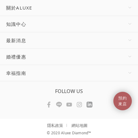
關於ALUXE
知識中心
最新消息
婚禮優惠
幸福指南
FOLLOW US
預約
來店
隱私政策
網站地圖
© 2020 Aluxe Diamond™