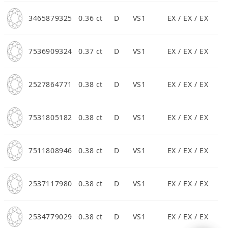
3465879325
0.36 ct
D
VS1
EX / EX / EX
7536909324
0.37 ct
D
VS1
EX / EX / EX
2527864771
0.38 ct
D
VS1
EX / EX / EX
7531805182
0.38 ct
D
VS1
EX / EX / EX
7511808946
0.38 ct
D
VS1
EX / EX / EX
2537117980
0.38 ct
D
VS1
EX / EX / EX
2534779029
0.38 ct
D
VS1
EX / EX / EX