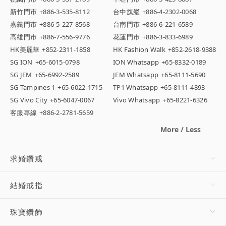
新竹門市
+886-3-535-8112
台中旗艦
+886-4-2302-0068
嘉義門市
+886-5-227-8568
台南門市
+886-6-221-6589
高雄門市
+886-7-556-9776
花蓮門市
+886-3-833-6989
HK美麗華
+852-2311-1858
HK Fashion Walk
+852-2618-9388
SG ION
+65-6015-0798
ION Whatsapp
+65-8332-0189
SG JEM
+65-6992-2589
JEM Whatsapp
+65-8111-5690
SG Tampines 1
+65-6022-1715
TP1 Whatsapp
+65-8111-4893
SG Vivo City
+65-6047-0067
Vivo Whatsapp
+65-8221-6326
客服專線
+886-2-2781-5659
More / Less
求婚鑽戒
結婚戒指
珠寶鑽飾