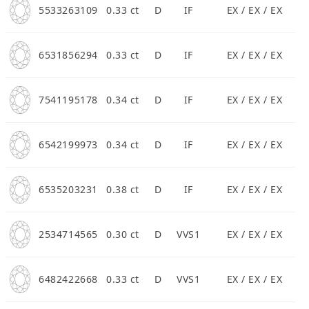
5533263109
0.33 ct
D
IF
EX / EX / EX
6531856294
0.33 ct
D
IF
EX / EX / EX
預約來店
7541195178
0.34 ct
D
IF
EX / EX / EX
6542199973
0.34 ct
D
IF
EX / EX / EX
6535203231
0.38 ct
D
IF
EX / EX / EX
2534714565
0.30 ct
D
VVS1
EX / EX / EX
6482422668
0.33 ct
D
VVS1
EX / EX / EX