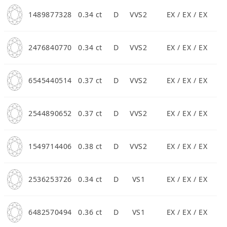
1489877328
0.34 ct
D
VVS2
EX / EX / EX
2476840770
0.34 ct
D
VVS2
EX / EX / EX
6545440514
0.37 ct
D
VVS2
EX / EX / EX
2544890652
0.37 ct
D
VVS2
EX / EX / EX
1549714406
0.38 ct
D
VVS2
EX / EX / EX
2536253726
0.34 ct
D
VS1
EX / EX / EX
6482570494
0.36 ct
D
VS1
EX / EX / EX