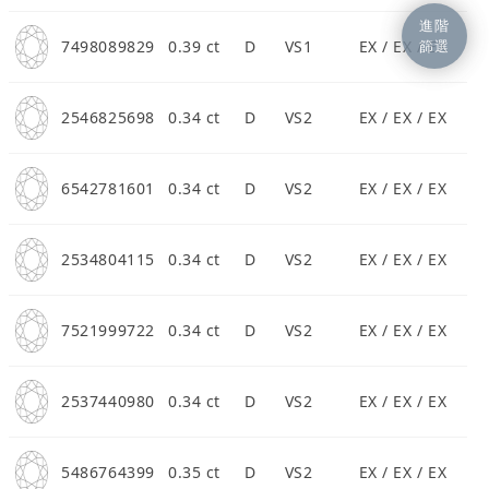
進階
篩選
7498089829
0.39 ct
D
VS1
EX / EX / EX
2546825698
0.34 ct
D
VS2
EX / EX / EX
6542781601
0.34 ct
D
VS2
EX / EX / EX
2534804115
0.34 ct
D
VS2
EX / EX / EX
7521999722
0.34 ct
D
VS2
EX / EX / EX
2537440980
0.34 ct
D
VS2
EX / EX / EX
5486764399
0.35 ct
D
VS2
EX / EX / EX