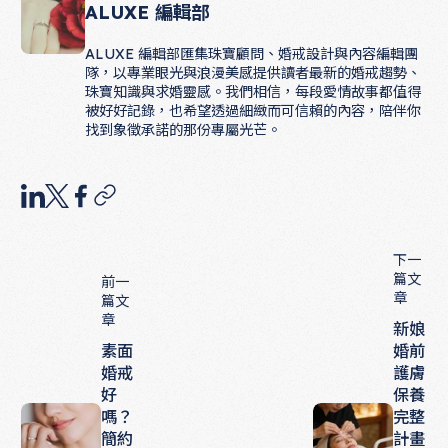
ALUXE 編輯部
ALUXE 編輯部匯集珠寶顧問、婚戒設計與內容編輯團
隊，以專業眼光與浪漫美感提供讀者最新的婚戒趨勢、
珠寶知識與求婚靈感。我們相信，每段愛情故事都值得
被好好記錄，也希望透過細緻而可信賴的內容，陪伴你
找到象徵承諾的那份專屬光芒。
下一
篇文
前一
章
篇文
章
新娘
素面
婚前
婚戒
護膚
好
保養
嗎？
完整
簡約
計畫