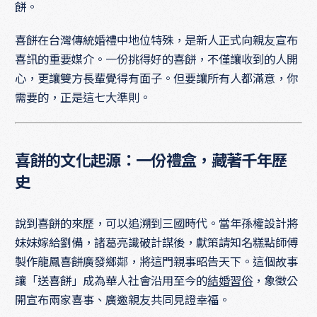
餅。
喜餅在台灣傳統婚禮中地位特殊，是新人正式向親友宣布
喜訊的重要媒介。一份挑得好的喜餅，不僅讓收到的人開
心，更讓雙方長輩覺得有面子。但要讓所有人都滿意，你
需要的，正是這七大準則。
喜餅的文化起源：一份禮盒，藏著千年歷
史
說到喜餅的來歷，可以追溯到三國時代。當年孫權設計將
妹妹嫁給劉備，諸葛亮識破計謀後，獻策請知名糕點師傅
製作龍鳳喜餅廣發鄉鄰，將這門親事昭告天下。這個故事
讓「送喜餅」成為華人社會沿用至今的
結婚習俗
，象徵公
開宣布兩家喜事、廣邀親友共同見證幸福。