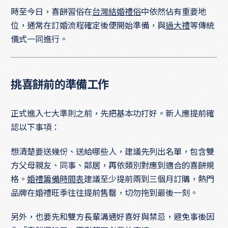
時至今日，喜餅習俗在
台灣結婚禮俗
中依然佔有重要地
位，通常在訂婚流程確定後便開始準備，與
過大禮
等傳統
儀式一同進行。
挑喜餅前的準備工作
正式進入七大準則之前，先把基本功打好。新人應提前確
認以下事項：
想清楚要送幾份、送給哪些人，建議先列出名單，包含雙
方父母親友、同事、鄰居，再依類別對應到適合的喜餅規
格。
婚禮籌備時間表
建議至少提前兩到三個月訂購，熱門
品牌在婚禮旺季往往提前售罄，切勿拖到最後一刻。
另外，也要先和雙方長輩溝通好喜好與禁忌，避免事後因