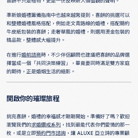
喜餅不只是禮物，更是一份反映新人價值觀的聲明。
準新娘婚禮籌備指南中也越來越常提到，喜餅的挑選可以
和整體婚禮風格搭配，例如走文青路線的婚禮，搭配簡約
牛皮紙包裝的喜餅；走奢華風的婚禮，則選用燙金包裝的
精品款，整體感大幅提升。
在進行
婚前諮商
時，不少伴侶顧問也建議把喜餅的品牌選
擇當成一個「共同決策練習」，畢竟要同時滿足雙方家庭
的期待，正是婚姻生活的縮影。
開啟你的璀璨旅程
挑完喜餅，婚禮的幸福感才剛剛開始。準備好了嗎？歡迎
瀏覽我們的
求婚鑽戒系列
，找到最能代表你們愛情的那一
枚，或是立即
預約門市諮詢
，讓 ALUXE 亞立詩的專業顧