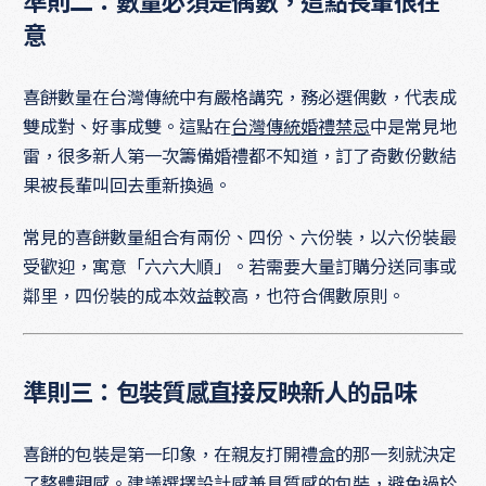
準則二：數量必須是偶數，這點長輩很在
意
喜餅數量在台灣傳統中有嚴格講究，務必選偶數，代表成
雙成對、好事成雙。這點在
台灣傳統婚禮禁忌
中是常見地
雷，很多新人第一次籌備婚禮都不知道，訂了奇數份數結
果被長輩叫回去重新換過。
常見的喜餅數量組合有兩份、四份、六份裝，以六份裝最
受歡迎，寓意「六六大順」。若需要大量訂購分送同事或
鄰里，四份裝的成本效益較高，也符合偶數原則。
準則三：包裝質感直接反映新人的品味
喜餅的包裝是第一印象，在親友打開禮盒的那一刻就決定
了整體觀感。建議選擇設計感兼具質感的包裝，避免過於