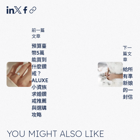
前一篇
文章
預算臺
下一
幣5萬
篇文
能買到
章
什麼鑽
給所
戒？
有準
ALUXE
新娘
小資族
的一
求婚鑽
封信
戒推薦
與選購
攻略
YOU MIGHT ALSO LIKE